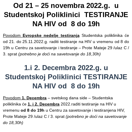
Od 21 – 25 novembra 2022.g. u
Department
Studentskoj Poliklinici TESTIRANJE
for
NA HIV od 8 do 19h
Specialist
consultation
Povodom
Evropske nedelje testiranja
Studentska poliklinika će
od 21. do 25.11.2022.g. raditi testiranje na HIV u vremenu od 8 do
Department
19h u Centru za savetovanje i testiranje – Prote Mateje 29 /ulaz C /
for
3. sprat
(potrebno je doći na savetovanje do 18,30h)
Healthcare
promotion
1.i 2. Decembra 2022.g. u
and
prevention
Studentskoj Poliklinici TESTIRANJE
NA HIV od 8 do 19h
Department
for Medical
diagnostics
Povodom
1. Decembra
– svetskog dana side – Studentska
poliklinika će
1. i 2. Decembra
2022.raditi testiranje na HIV u
Stacionar
vremenu
od 8 do 19h
u Centru za savetovanje i testiranjena HIV,
Prote Mateje 29 /ulaz C / 3. sprat
(potrebno je doći na savetovanje
Department
do 18,30h)
of