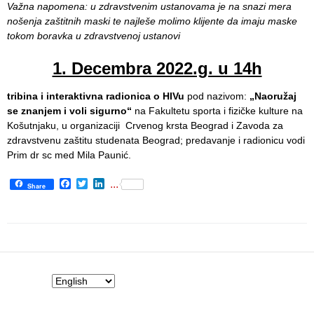
Važna napomena: u zdravstvenim ustanovama je na snazi mera
Informatics
nošenja zaštitnih maski te najleše molimo klijente da imaju maske
in Health
tokom boravka u zdravstvenoj ustanovi
system
1. Decembra 2022.g. u 14h
Department
for Legal,
Accounting,
tribina i interaktivna radionica o HIVu
pod nazivom:
„Naoružaj
Technical
se znanjem i voli sigurno“
na Fakultetu sporta i fizičke kulture na
and other
Košutnjaku, u organizaciji Crvenog krsta Beograd i Zavoda za
similar
zdravstvenu zaštitu studenata Beograd; predavanje i radionicu vodi
activities
Prim dr sc med Mila Paunić.
Facebook
Twitter
LinkedIn
Informer
...
Share
Финансије
/ јавне
набавке
The
quality
of