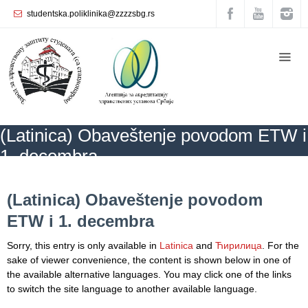
studentska.poliklinika@zzzzsbg.rs
Home
About
us
Internal
(Latinica) Obaveštenje povodom ETW i
organization
1. decembra
General
Practice
ZZZZS Beograd
CALENDAR ОF HEALTH
NEWS
(Latinica)
Obaveštenje povodom ETW i 1. decembra
(Latinica) Obaveštenje povodom
Department
ETW i 1. decembra
for
Women’s
Sorry, this entry is only available in
Latinica
and
Ћирилица
. For the
Health
sake of viewer convenience, the content is shown below in one of
Service
the available alternative languages. You may click one of the links
to switch the site language to another available language.
Dental
Care