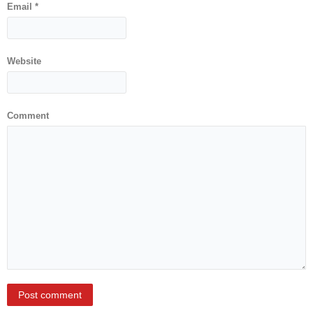
Email
*
Служба
социјалне
медицине са
Website
информатиком
Служба за
правне,
Comment
економско-
финансијске,
техничке и
друге сличне
послове
Информатор
Финансије
/ јавне
набавке
Квалитет