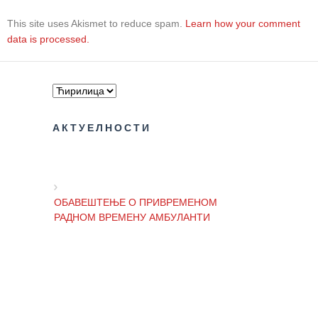
здравствене
заштите
This site uses Akismet to reduce spam.
Learn how your comment
data is processed.
Документа
ДОКУМЕНТА
ЗА
ЗАПОСЛЕНЕ
АКТУЕЛНОСТИ
ОГЛАСИ И
КОНКУРСИ
Огласи и
Конкурси
ОБАВЕШТЕЊЕ О ПРИВРЕМЕНОМ
– 2024
РАДНОМ ВРЕМЕНУ АМБУЛАНТИ
Огласи и
Конкурси
– Архива
ОБАВЕШТЕЊЕ И ИЗВИЊЕЊЕ ЗБОГ
ПРЕКИДА ТЕЛЕФОНСКИХ ЛИНИЈА
ЗА
ПАЦИЈЕНТЕ