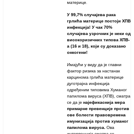
материце.
У 99,7% случајева рака
грлића материце постоји ХПВ
инфекција! У чак 70%
случајева узрочник је неки од
високоризичних типова ХПВ-
а (16 и 18), који су доказано
онкогени!
Имајући у виду да је главни
фактор ризика за настанак
карцинома грлића материце
дуготрајна инфекција
одређеним типовима Хуманог
папилома вируса (ХПВ), сматра
се да је
најефикаснија мера
примарне превенције против
ове болести правовремена
имунизација против хуманог
папилома вируса.
Ова
интервенција сматра се