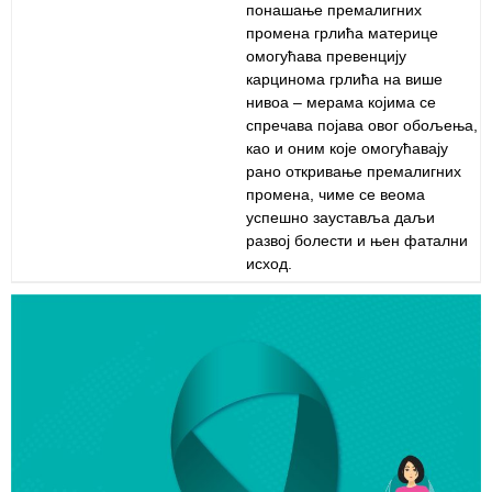
понашање премалигних
Служба
промена грлића материце
социјалне
омогућава превенцију
медицине са
карцинома грлића на више
информатиком
нивоа – мерама којима се
спречава појава овог обољења,
Служба за
као и оним које омогућавају
правне,
рано откривање премалигних
економско-
промена, чиме се веома
финансијске,
успешно зауставља даљи
техничке и
развој болести и њен фатални
друге сличне
исход.
послове
Информатор
Финансије
/ јавне
набавке
Квалитет