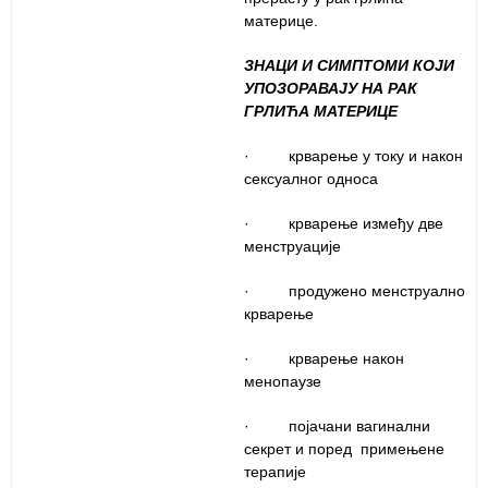
материце.
ЗНАЦИ И СИМПТОМИ КОЈИ
УПОЗОРАВАЈУ НА РАК
ГРЛИЋА МАТЕРИЦЕ
· крварење у току и након
сексуалног односа
· крварење између две
менструације
· продужено менструално
крварење
· крварење након
менопаузе
· појачани вагинални
секрет и поред примењене
терапије