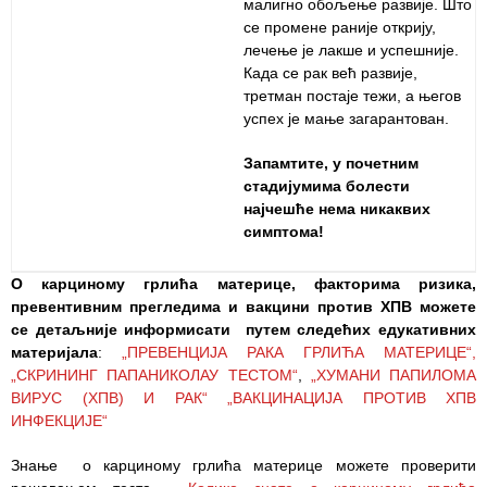
малигно обољење развије. Што
се промене раније открију,
лечење је лакше и успешније.
Када се рак већ развије,
третман постаје тежи, а његов
успех је мање загарантован.
Запамтите, у почетним
стадијумима болести
најчешће нема никаквих
симптома!
О карциному грлића материце,
факторима ризика,
превентивним прегледима и вакцини против ХПВ
можете
се детаљније информисати путем следећих едукативних
материјала
:
„ПРЕВЕНЦИЈА РАКА ГРЛИЋА МАТЕРИЦЕ“,
„СКРИНИНГ ПАПАНИКОЛАУ ТЕСТОМ“
,
„ХУМАНИ ПАПИЛОМА
ВИРУС (ХПВ) И РАК“
„ВАКЦИНАЦИЈА ПРОТИВ ХПВ
ИНФЕКЦИЈЕ“
Знање о карциному грлића материце можете проверити