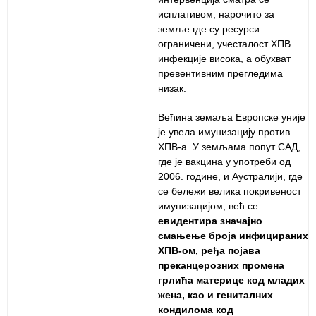
исплативом, нарочито за
земље где су ресурси
ограничени, учесталост ХПВ
инфекције висока, а обухват
превентивним прегледима
низак.
Већина земаља Европске уније
је увела имунизацију против
ХПВ-а. У земљама попут САД,
где је вакцина у употреби од
2006. године, и Аустралији, где
се бележи велика покривеност
имунизацијом, већ се
евидентира значајн
о
смањење броја инфицираних
ХПВ
-ом
, ређа појава
преканцерозних промена
грлића материце код младих
жена, као и гениталних
кондилома код