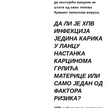
да постојеће вакцине не
штите од свих типова
Хуманог папилома вируса.
ДА ЛИ ЈЕ ХПВ
ИНФЕКЦИЈА
ЈЕДИНА КАРИКА
У ЛАНЦУ
НАСТАНКА
КАРЦИНОМА
ГРЛИЋА
МАТЕРИЦЕ ИЛИ
САМО ЈЕДАН ОД
ФАКТОРА
РИЗИКА?
ХПВ инфекција је неопходан