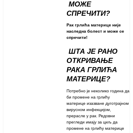
МОЖЕ
СПРЕЧИТИ?
Рак грлића материце није
наследна болест и може се
спречити!
ШТА ЈЕ РАНО
ОТКРИВАЊЕ
РАКА ГРЛИЋА
МАТЕРИЦЕ?
Потребно је неколико година да
би промене на грлићу
материце изазване дуготрајном
вирусном инфекцијом,
прерасле у рак. Редовни
прегледи имају за циљ да
промене на грлићу материце