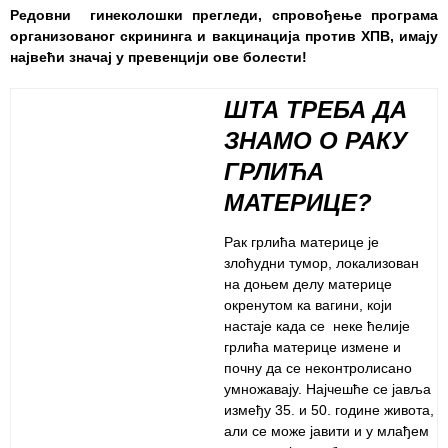
Изаберите
Редовни гинеколошки прегледи, спровођење програма
лекара
организованог скрининга и вакцинација против ХПВ, имају
највећи значај у превенцији ове болести!
Прегледи
за дом
ШТА ТРЕБА ДА
Систематски
ЗНАМО О РАКУ
прегледи
ГРЛИЋА
Лекарска
МАТЕРИЦЕ
?
уверења
Рак грлића материце је
Календар
злоћудни тумор, локализован
здравља
на доњем делу материце
окренутом ка вагини, који
ЕДУКАТИВНИ
настаје када се неке ћелије
МАТЕРИЈАЛ
грлића материце измене и
почну да се неконтролисано
Блог
умножавају. Најчешће се јавља
између 35. и 50. године живота,
Koнтакт
али се може јавити и у млађем