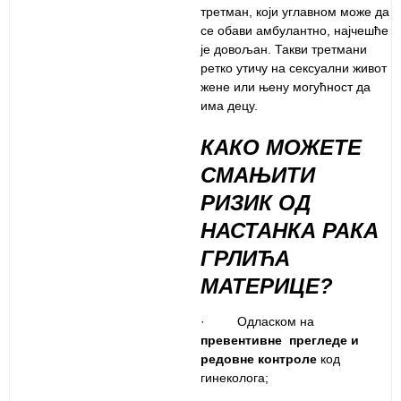
третман, који углавном може да
се обави амбулантно, најчешће
је довољан. Такви третмани
ретко утичу на сексуални живот
жене или њену могућност да
има децу.
КАКО МОЖЕТЕ
СМАЊИТИ
РИЗИК ОД
НАСТАНКА РАКА
ГРЛИЋА
МАТЕРИЦЕ?
· Одласком на
превентивне прегледе и
редовне контроле
код
гинеколога;