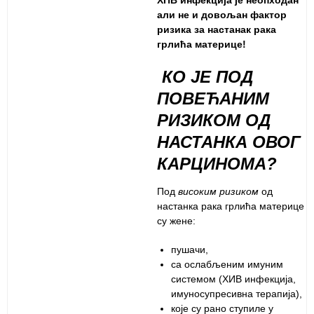
али не и довољан фактор
ризика за настанак рака
грлића материце!
КО ЈЕ ПОД
ПОВЕЋАНИМ
РИЗИКОМ ОД
НАСТАНКА ОВОГ
КАРЦИНОМА?
Под
високим ризиком
од
настанка рака грлића материце
су жене:
пушачи,
са ослабљеним имуним
системом (ХИВ инфекција,
имуносупресивна терапија),
које су рано ступиле у