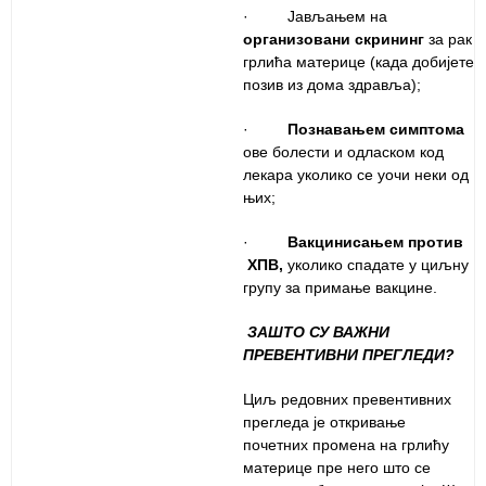
· Јављањем на
организовани скрининг
за рак
грлића материце (када добијете
позив из дома здравља);
·
Познавањем симптома
ове болести и одласком код
лекара уколико се уочи неки од
њих;
·
Вакцинисањем против
ХПВ
,
уколико спадате у циљну
групу за примање вакцине.
ЗАШТО СУ ВАЖНИ
ПРЕВЕНТИВНИ ПРЕГЛЕДИ?
Циљ редовних превентивних
прегледа је откривање
почетних промена на грлићу
материце пре него што се