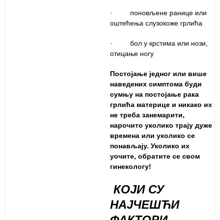
· поновљене ранице или
оштећења слузокоже грлића
· бол у крстима или нози,
отицање ногу
Постојање једног или више
наведених симптома буди
сумњу на постојање рака
грлића материце и никако их
не треба занемарити,
нарочито уколико трају дуже
времена или уколико се
понављају. Уколико их
уочите, обратите се свом
гинекологу!
КОЈИ СУ
НАЈЧЕШЋИ
ФАКТОРИ