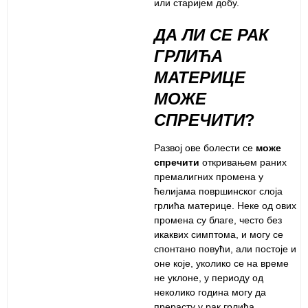
или старијем добу.
ДА ЛИ СЕ РАК
ГРЛИЋА
МАТЕРИЦЕ
МОЖЕ
СПРЕЧИТИ
?
Развој ове болести се
може
спречити
откривањем раних
премалигних промена у
ћелијама површинског слоја
грлића материце. Неке од ових
промена су благе, често без
икаквих симптома, и могу се
спонтано повући, али постоје и
оне које, уколико се на време
не уклоне, у периоду од
неколико година могу да
прерасту у рак грлића