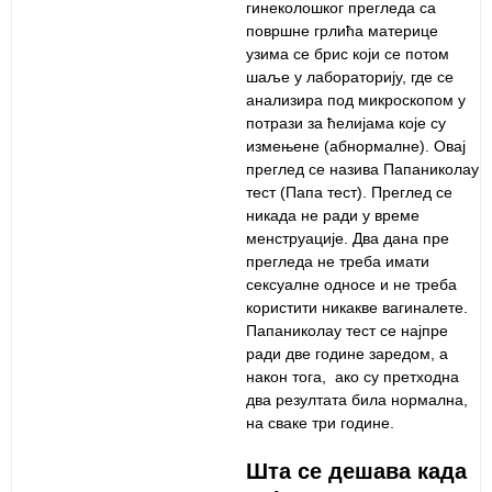
гинеколошког прегледа са
површне грлића материце
узима се брис који се потом
шаље у лабораторију, где се
анализира под микроскопом у
потрази за ћелијама које су
измењене (абнормалне). Овај
преглед се назива Папаниколау
тест (Папа тест). Преглед се
никада не ради у време
менструације. Два дана пре
прегледа не треба имати
сексуалне односе и не треба
користити никакве вагиналете.
Папаниколау тест се најпре
ради две године заредом, а
након тога, ако су претходна
два резултата била нормална,
на сваке три године.
Шта се дешава када