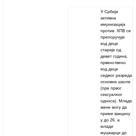
У Србији
активна
имунизација
против ХПВ се
препоручује
код деце
старије од
девет година,
првенствено
код деце
седмог разреда
основне школе
(пре првог
сексуалног
односа). Младе
жене могу да
приме вакцину
у до 26. а
млади
мушкарци до