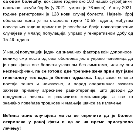
са овом болешћу
, док сваке године око 100 наших суграђанки
Завода
нажалост изгуби борбу (у 2021. умрло је 76 жена). У току 2021.
године регистрован је 128 нови случај болести. Највећи број
Приговори
оболелих жена је из старосне групе 40-59 година, међутим
пацијената
последњих година приметно је повећање броја новооткривених
случајева у млађој популацији, управо у генеративном добу од
УСЛУГЕ
15-49 година.
ПИТАЊА И
У нашој популацији један од значајних фактора који доприносе
ОДГОВОРИ
великој смртности од овог обољења јесте управо чињеница да
је прва фаза ове болести углавном без симптома, или су они
Заштита
неспецифични,
па се готово
две трећине жена први пут јави
права
гинекологу
тек када је болест
одмакла.
Тада само лечење
пацијената
постаје тешко и неизвесно, и поред оперативног захвата
захтева примену агресивне радиотерапије, што доводи до
Права и
продужења лечења и различитих компликација, а све то
дужности
значајно повећава трошкове и умањује шансе за излечење.
пацијената
Већина ових случајева могла се спречити да је болест
За особе са
откривена у раној фази и да се на време приступило
инвалидитетом
лечењу!