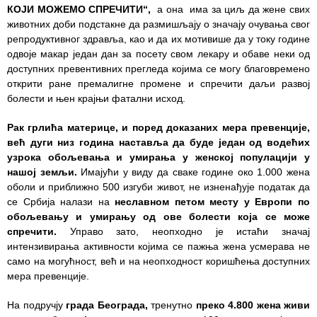
КОЈИ МОЖЕМО СПРЕЧИТИ“,
а она има за циљ да жене свих
животних доби подстакне да размишљају о значају очувања свог
РАСПОРЕД
репродуктивног здравља, као и да их мотивише да у току године
РАДА
одвоје макар један дан за посету свом лекару и обаве неки од
ЛЕКАРА
доступних превентивних прегледа којима се могу благовремено
открити ране премалигне промене и спречити даљи развој
ЗАКАЗИВАЊЕ
болести и њен крајњи фатални исход.
ПРЕГЛЕДА
Рак грлића материце, и поред доказаних мера превенције
,
КВАЛИТЕТ
већ дуги низ година наставља да буде један од водећих
РАДА
узрока обољевања и умирања у женској популацији
у
нашој земљи.
Имајући у виду да сваке године око 1.000 жена
Показатељи
оболи и приближно 500 изгуби живот, не изненађује податак да
квалитета
се Србија налази на
неславном петом месту у Европи
по
обољевању и умирању од ове болести која се може
Задовољство
спречити.
Управо зато, неопходно је истаћи значај
запослених
интензивирања активности којима се пажња жена усмерава не
само на могућност, већ и на неопходност коришћења доступних
Задовољство
мера превенције.
корисника
На подручју
града Београда
,
тренутно
преко
4.800 жена живи
Акредитација