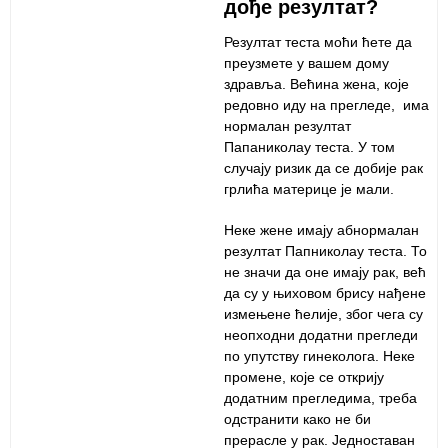
дође резултат?
Резултат теста моћи ћете да
преузмете у вашем дому
здравља. Већина жена, које
редовно иду на прегледе, има
нормалан резултат
Папаниколау теста. У том
случају ризик да се добије рак
грлића материце је мали.
Неке жене имају абнормалан
резултат Папниколау теста. То
не значи да оне имају рак, већ
да су у њиховом брису нађене
измењене ћелије, због чега су
неопходни додатни прегледи
по упутству гинеколога. Неке
промене, које се открију
додатним прегледима, треба
одстранити како не би
прерасле у рак. Једноставан