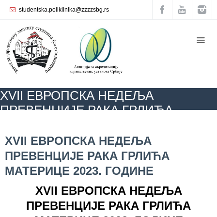
studentska.poliklinika@zzzzsbg.rs
Почетна
O
нама
Унутрашња
XVII ЕВРОПСКА НЕДЕЉА
организација
ПРЕВЕНЦИЈЕ РАКА ГРЛИЋА
Руководство
МАТЕРИЦЕ 2023. ГОДИНЕ
Завода
ZZZZS Beograd
КАЛЕНДАР ЗДРАВЉА
АКТУЕЛНОСТИ
XVII
ЕВРОПСКА НЕДЕЉА ПРЕВЕНЦИЈЕ РАКА ГРЛИЋА МАТЕРИЦЕ 2023.
XVII ЕВРОПСКА НЕДЕЉА
ГОДИНЕ
Служба
ПРЕВЕНЦИЈЕ РАКА ГРЛИЋА
опште
медицине
МАТЕРИЦЕ 2023. ГОДИНЕ
Служба за
XVII
ЕВРОПСКА НЕДЕЉА
здравствену
ПРЕВЕНЦИЈЕ РАКА ГРЛИЋА
заштиту
жена