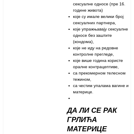
сексуалне односе (пре 16.
године живота)
које су имале велики број
сексуалних партнера,
које упражњавају сексуалне
односе без заштите
(кондома),
које не иду на редовне
контролне прегледе,
које више година користе
оралне контрацептиве,
са прекомерном телесном
тежином,
са честим упалама вагине и
материце.
ДА ЛИ СЕ РАК
ГРЛИЋА
МАТЕРИЦЕ