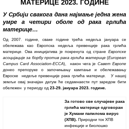
МАТЕРИЦЕ
2023.
ГОДИНЕ
Служба
У Србији свакога дана најмање једна жена
стоматолошке
умре а четири оболе од рака грлића
здравствене
материце…
заштите
Од 2007. године, сваке године трећа недеља јануара се
Служба за
обележава као Европска недеља превенције рака грлића
специјалистичко
материце. Ова иницијатива је покренута од стране
Европске
консултативну
асоцијације за борбу против рака грлића материцe
(
European
делатност
Campus Card Association-ECCA
), након чега је
Савет Европе
донео препоруке о започињању кампање и обележавању
Служба за
Евроске недеље превенције рака грлића материце. У нашој
унапређење
земљи овај значајан датум ће седамнаести пут заредом бити
и очување
обележен у периоду од
23-29. јануара 2023.
године.
здравља
Служба за
За готово све случајеве рака
медицинску
грлића материце одговоран
дијагностику
је Хумани папилома вирус
(ХПВ).
Природни ток ХПВ
Стационар
инфекције и биолошко