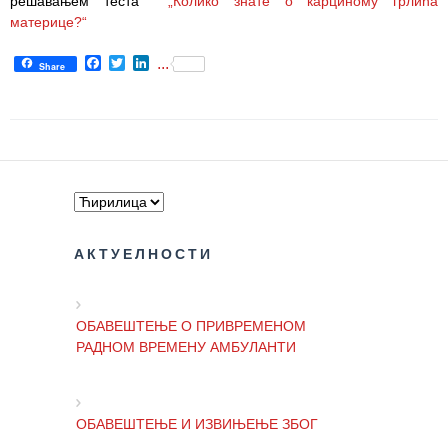
решавањем теста
„Колико знате о карциному грлића
материце?“
Facebook
Twitter
LinkedIn
...
Share
АКТУЕЛНОСТИ
ОБАВЕШТЕЊЕ О ПРИВРЕМЕНОМ
РАДНОМ ВРЕМЕНУ АМБУЛАНТИ
ОБАВЕШТЕЊЕ И ИЗВИЊЕЊЕ ЗБОГ
ПРЕКИДА ТЕЛЕФОНСКИХ ЛИНИЈА