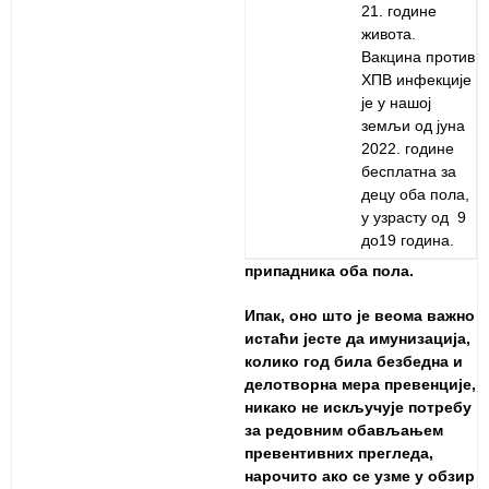
21. године
живота.
Вакцина против
ХПВ инфекције
је у нашој
земљи од јуна
2022. године
бесплатна за
децу оба пола,
у узрасту од 9
до19 година.
припадника оба пола.
Ипак, оно што је веома важно
истаћи јесте да имунизација,
колико год била безбедна и
делотворна мера превенције,
никако не искључује потребу
за редовним обављањем
превентивних прегледа,
нарочито ако се узме у обзир