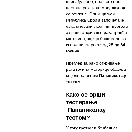
пронађу рано, пре него што
настане рак, када могу лако да
се отклоне. С тим циљем
Република Србија започела је
организовани скрининг програм
за рано откривање рака грлића
материце, који је бесплатан за
све жене старости од 25 до 64
године.
Преглед за рано откривање
рака грлића материце обавља
се једноставним
Папаниколау
тестом.
Како се врши
тестирање
Папаниколау
тестом?
У току кратког и безболног