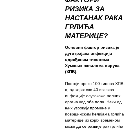
РИЗИКА ЗА
НАСТАНАК РАКА
ГРЛИЋА
МАТЕРИЦЕ?
Основни фактор ризика је
дуготрајана инфекција
одређеним типовима
Хуманих папилома вируса
(ХПВ).
Постоји преко 100 типова ХПВ-
а, од којих око 40 изазива
инфекције слузокоже полних
органа код оба пола. Неки од
њих узрокују промене у
површинским ћелијама грлића
материце из којих временом
може да се развије рак грлића