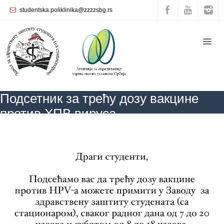
studentska.poliklinika@zzzzsbg.rs
Почетна
O
нама
Унутрашња
Подсетник за трећу дозу вакцине
организација
против ХПВ вируса
Руководство
Завода
ZZZZS Beograd
АКТУЕЛНОСТИ
Подсетник за трећу дозу вакцине
против ХПВ вируса
Служба
опште
медицине
Служба за
здравствену
заштиту
жена