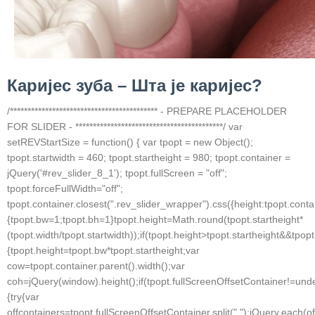
Каријес зуба – Шта је каријес?
/****************************************** - PREPARE PLACEHOLDER
FOR SLIDER - ******************************************/ var
setREVStartSize = function() { var tpopt = new Object();
tpopt.startwidth = 460; tpopt.startheight = 980; tpopt.container =
jQuery('#rev_slider_8_1'); tpopt.fullScreen = "off";
tpopt.forceFullWidth="off";
tpopt.container.closest(".rev_slider_wrapper").css({height:tpopt.conta
{tpopt.bw=1;tpopt.bh=1}tpopt.height=Math.round(tpopt.startheight*
(tpopt.width/tpopt.startwidth));if(tpopt.height>tpopt.startheight&&tpop
{tpopt.height=tpopt.bw*tpopt.startheight;var
cow=tpopt.container.parent().width();var
coh=jQuery(window).height();if(tpopt.fullScreenOffsetContainer!=und
{try{var
offcontainers=tpopt.fullScreenOffsetContainer.split(",");jQuery.each(of