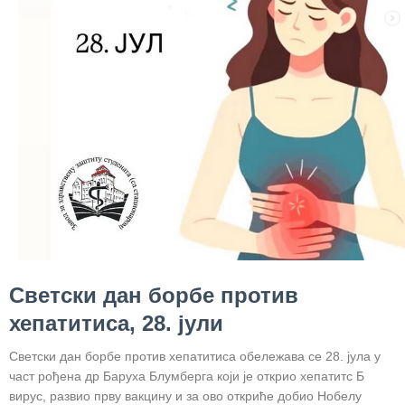
здравствене
заштите
Документа
ДОКУМЕНТА
ЗА
ЗАПОСЛЕНЕ
ОГЛАСИ И
КОНКУРСИ
Огласи и
Конкурси
– 2024
Светски дан борбе против
Огласи и
хепатитиса, 28. јули
Конкурси
– Архива
Светски дан борбе против хепатитиса обележава се 28. јула у
част рођенa др Баруха Блумберга који је открио хепатитс Б
ЗА
вирус, развио прву вакцину и за ово откриће добио Нобелу
ПАЦИЈЕНТЕ