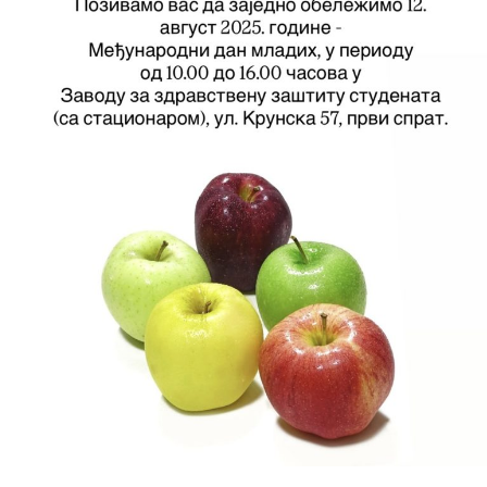
Служба
стоматолошке
здравствене
заштите
Служба за
специјалистичко
консултативну
делатност
Служба за
унапређење
и очување
здравља
Служба за
медицинску
дијагностику
Стационар