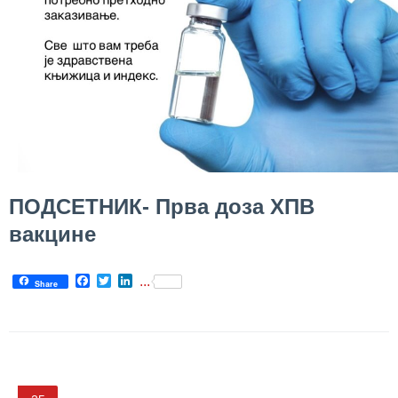
ПОДСЕТНИК- Прва доза ХПВ
вакцине
Facebook
Twitter
LinkedIn
...
Share