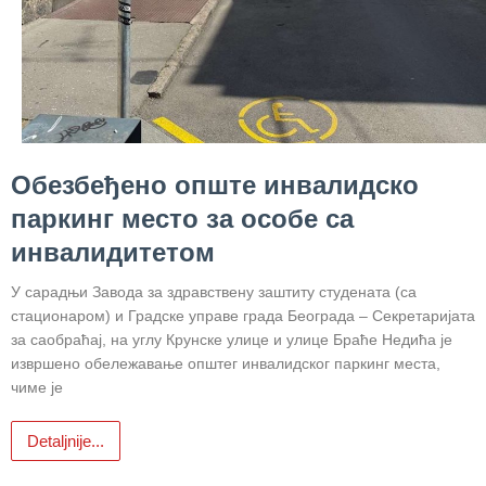
Завода
Приговори
пацијената
УСЛУГЕ
ПИТАЊА И
Обезбеђено опште инвалидско
ОДГОВОРИ
паркинг место за особе са
Заштита
инвалидитетом
права
пацијената
У сарадњи Завода за здравствену заштиту студената (са
стационаром) и Градске управе града Београда – Секретаријата
Права и
за саобраћај, на углу Крунске улице и улице Браће Недића је
дужности
извршено обележавање општег инвалидског паркинг места,
пацијената
чиме је
За особе са
Detaljnije...
инвалидитетом