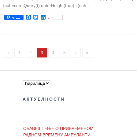
{coh=coh-jQuery(t).outerHeight(true);if(coh
Facebook
Twitter
LinkedIn
...
Share
‹
1
2
3
4
5
›
»
АКТУЕЛНОСТИ
ОБАВЕШТЕЊЕ О ПРИВРЕМЕНОМ
РАДНОМ ВРЕМЕНУ АМБУЛАНТИ