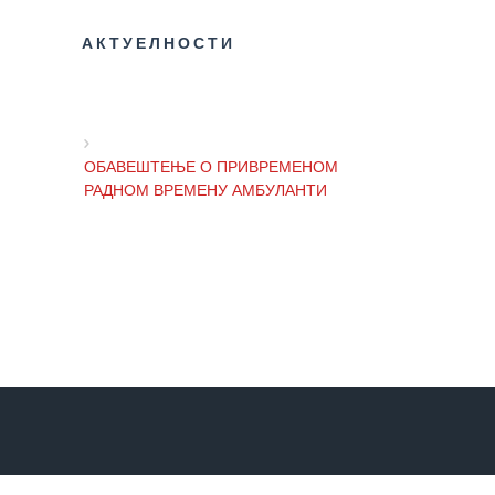
Служба
АКТУЕЛНОСТИ
социјалне
медицине са
информатиком
Служба за
ОБАВЕШТЕЊЕ О ПРИВРЕМЕНОМ
правне,
РАДНОМ ВРЕМЕНУ АМБУЛАНТИ
економско-
финансијске,
техничке и
друге сличне
ОБАВЕШТЕЊЕ И ИЗВИЊЕЊЕ ЗБОГ
послове
ПРЕКИДА ТЕЛЕФОНСКИХ ЛИНИЈА
Информатор
ОБАВЕШТЕЊЕ о радном времену
Финансије
Завода током празника
/ јавне
набавке
Квалитет
ОБАВЕШТЕЊЕ о радном времену