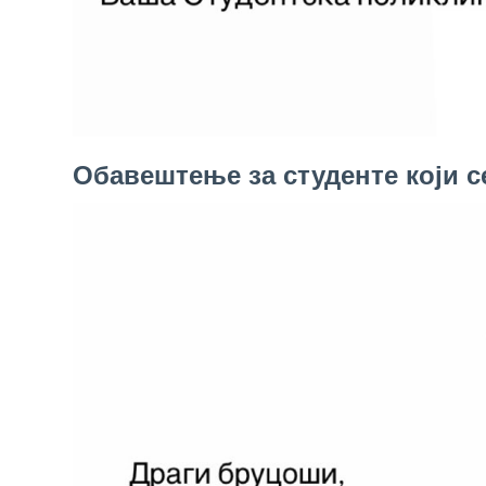
здравствене
заштите
Документа
ДОКУМЕНТА
ЗА
ЗАПОСЛЕНЕ
Обавештење за студенте који с
ОГЛАСИ И
КОНКУРСИ
Огласи и
Конкурси
– 2024
Огласи и
Конкурси
– Архива
ЗА
ПАЦИЈЕНТЕ