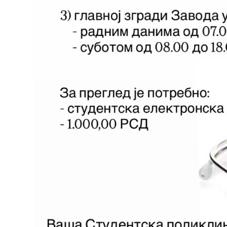
Служба
социјалне
медицине са
информатиком
Служба за
правне,
економско-
финансијске,
техничке и
друге сличне
послове
Информатор
Финансије
/ јавне
набавке
Квалитет