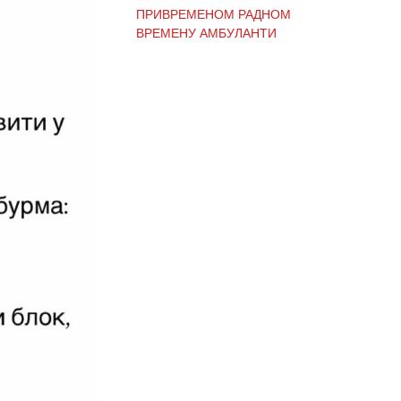
ВРЕМЕНУ АМБУЛАНТИ
ОБАВЕШТЕЊЕ И
ИЗВИЊЕЊЕ ЗБОГ
ПРЕКИДА ТЕЛЕФОНСКИХ
ЛИНИЈА
ОБАВЕШТЕЊЕ о радном
времену Завода током
празника
ОБАВЕШТЕЊЕ о радном
времену током празника