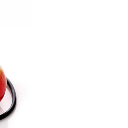
ОБАВЕШТЕЊЕ о радном
времену током празника