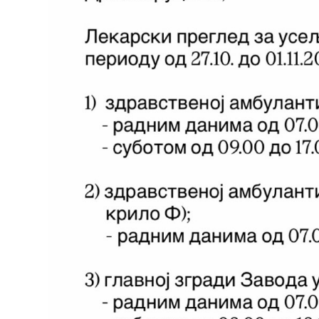
РАСПОРЕД
РАДА
ЛЕКАРА
ЗАКАЗИВАЊЕ
ПРЕГЛЕДА
КВАЛИТЕТ
РАДА
Показатељи
квалитета
Задовољство
запослених
Задовољство
корисника
Акредитација