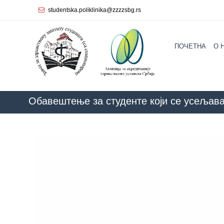
studentska.poliklinika@zzzzsbg.rs
Почетна
ПОЧЕТНА
O 
O
нама
Унутрашња
организација
Обавештење за студенте који се усељава
Руководство
Завода
Служба
опште
медицине
Служба за
здравствену
заштиту
жена