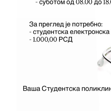
Завода
Приговори
пацијената
УСЛУГЕ
ПИТАЊА И
ОДГОВОРИ
Заштита
права
пацијената
Права и
дужности
пацијената
За особе са
инвалидитетом