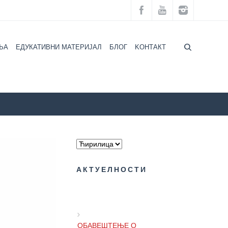
ЉА
ЕДУКАТИВНИ МАТЕРИЈАЛ
БЛОГ
KOНТАКТ
вештење за студенте који се усељавају у студентске домове
АКТУЕЛНОСТИ
ОБАВЕШТЕЊЕ О
ПРИВРЕМЕНОМ РАДНОМ