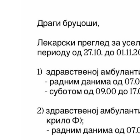
Служба
стоматолошке
здравствене
заштите
Служба за
специјалистичко
консултативну
делатност
Служба за
унапређење
и очување
здравља
Служба за
медицинску
дијагностику
Стационар