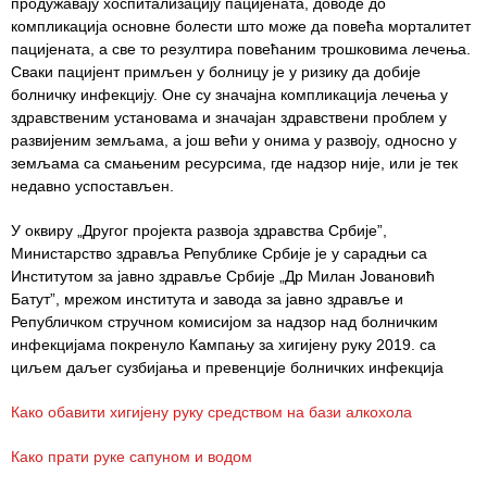
продужавају хоспитализацију пацијената, доводе до
компликација основне болести што може да повећа морталитет
Служба
пацијената, а све то резултира повећаним трошковима лечења.
стоматолошке
Сваки пацијент примљен у болницу је у ризику да добије
здравствене
болничку инфекцију. Оне су значајна компликација лечења у
заштите
здравственим установама и значајан здравствени проблем у
развијеним земљама, а још већи у онима у развоју, односно у
Служба за
земљама са смањеним ресурсима, где надзор није, или је тек
специјалистичко
недавно успостављен.
консултативну
делатност
У оквиру „Другог пројекта развоја здравства Србије”,
Министарство здравља Републике Србије је у сарадњи са
Служба за
Институтом за јавно здравље Србије „Др Милан Јовановић
унапређење
Батут”, мрежом института и завода за јавно здравље и
и очување
Републичком стручном комисијом за надзор над болничким
здравља
инфекцијама покренуло Кампању за хигијену руку 2019. са
циљем даљег сузбијања и превенције болничких инфекција
Служба за
медицинску
Како обавити хигијену руку средством на бази алкохола
дијагностику
Како прати руке сапуном и водом
Стационар