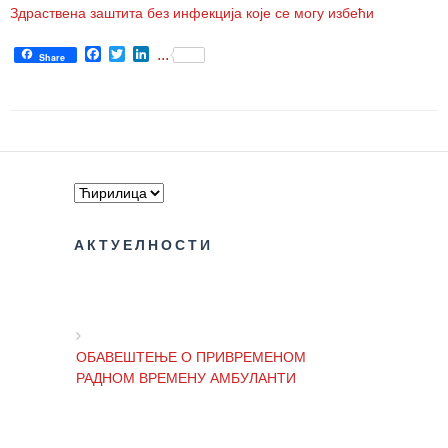
Здраствена заштита без инфекција које се могу избећи
Служба
социјалне
Facebook
Twitter
LinkedIn
...
Share
медицине са
информатиком
Служба за
правне,
економско-
финансијске,
техничке и
друге сличне
АКТУЕЛНОСТИ
послове
Информатор
Финансије
ОБАВЕШТЕЊЕ О ПРИВРЕМЕНОМ
/ јавне
РАДНОМ ВРЕМЕНУ АМБУЛАНТИ
набавке
Квалитет