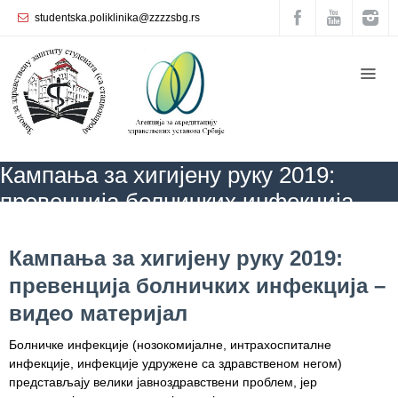
studentska.poliklinika@zzzzsbg.rs
Почетна
O
нама
Унутрашња
Кампања за хигијену руку 2019:
организација
превенција болничких инфекција –
Руководство
видео материјал
Завода
ZZZZS Beograd
БЛОГ
АКТУЕЛНОСТИ
Кампања за хигијену руку
2019: превенција болничких инфекција – видео материјал
Кампања за хигијену руку 2019:
Служба
превенција болничких инфекција –
опште
медицине
видео материјал
Служба за
Болничке инфекције (нозокомијалне, интрахоспиталне
здравствену
инфекције, инфекције удружене са здравственом негом)
заштиту
представљају велики јавноздравствени проблем, јер
жена