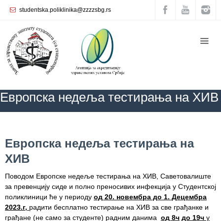
studentska.poliklinika@zzzzsbg.rs
Почетна
O
нама
Унутрашња
Европскa недељa тестирања на ХИВ
организација
Руководство
Завода
ZZZZS Beograd
КАЛЕНДАР ЗДРАВЉА
АКТУЕЛНОСТИ
Европскa
недељa тестирања на ХИВ
Европскa недељa тестирања на
Служба
ХИВ
опште
медицине
Поводом Европске недеље тестирања на ХИВ, Саветовалиште
за превенцију сиде и полно преносивих инфекција у Студентској
Служба за
поликлиници ће у периоду
од 20. новембра до 1. Децембра
здравствену
2023.г,
радити бесплатно тестирање на ХИВ за све грађанке и
заштиту
грађане (не само за студенте) радним данима
од 8
ч
до 19
ч
у
жена