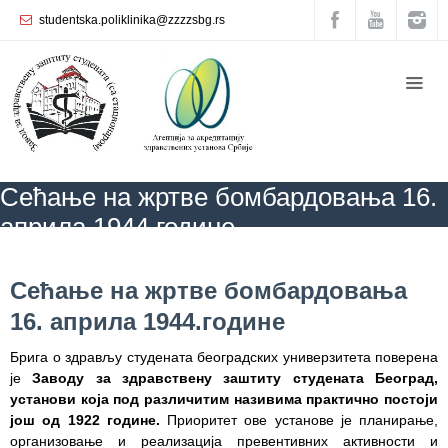
studentska.poliklinika@zzzzsbg.rs
Почетна
O
нама
Унутрашња
Сећање на жртве бомбардовања 16.
организација
априла 1944.године
Руководство
Завода
ZZZZS Beograd
АКТУЕЛНОСТИ
Сећање на жртве бомбардовања 16.
априла 1944.године
Сећање на жртве бомбардовања
Служба
16. априла 1944.године
опште
медицине
Брига о здрављу студената београдских универзитета поверена
је
Заводу за здравствену заштиту студената Београд,
Служба за
установи која под различитим називима практично постоји
здравствену
још од 1922 године.
Приоритет ове установе је планирање,
заштиту
организовање и реализација превентивних активности и
жена