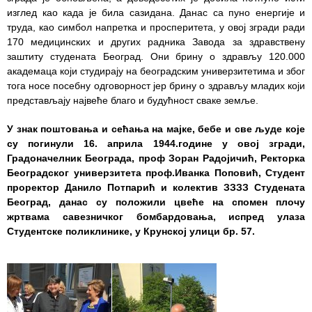
здравствене
изглед као када је била сазидана. Данас са пуно енергије и
заштите
труда, као симбол напретка и просперитета, у овој згради ради
170 медицинских и других радника Завода за здравствену
Документа
заштиту студената Београд. Они брину о здрављу 120.000
академаца који студирају на београдским универзитетима и због
ДОКУМЕНТА
тога носе посебну одговорност јер брину о здрављу младих који
ЗА
представљају највеће благо и будућност сваке земље.
ЗАПОСЛЕНЕ
У знак поштовања и сећања на мајке, бебе и све људе које
ОГЛАСИ И
су погинули 16. априла 1944.године у овој згради,
КОНКУРСИ
Градоначелник Београда, проф Зоран Радојичић, Ректорка
Београдског универзитета проф.Иванка Поповић, Студент
Огласи и
проректор Данило Потпарић и колектив ЗЗЗЗ Студената
Конкурси
Београд, данас су положили цвеће на спомен плочу
– 2024
жртвама савезничког бомбардовања, испред улаза
Студентске поликлинике, у Крунској улици бр. 57.
Огласи и
Конкурси
– Архива
ЗА
ПАЦИЈЕНТЕ