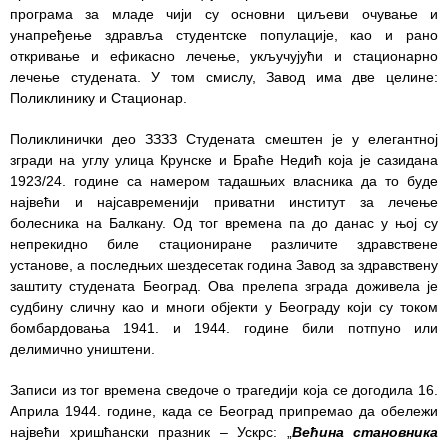
програма за младе чији су основни циљеви очување и
унапређење здравља студентске популације, као и рано
Служба
откривање и ефикасно лечење, укључујући и стационарно
стоматолошке
лечење студената. У том смислу, Завод има две целине:
здравствене
Поликлинику и Стационар.
заштите
Поликлинички део ЗЗЗЗ Студената смештен је у елегантној
Служба за
згради на углу улица Крунске и Браће Недић која је сазидана
специјалистичко
1923/24. године са намером тадашњих власника да то буде
консултативну
највећи и најсавременији приватни институт за лечење
делатност
болесника на Балкану. Од тог времена па до данас у њој су
непрекидно биле стациониране различите здравствене
Служба за
установе, а последњих шездесетак година Завод за здравствену
унапређење
заштиту студената Београд. Ова прелепа зграда доживела је
и очување
судбину сличну као и многи објекти у Београду који су током
здравља
бомбардовања 1941. и 1944. године били потпуно или
делимично уништени.
Служба за
медицинску
Записи из тог времена сведоче о трагедији која се догодила 16.
дијагностику
Априла 1944. године, када се Београд припремао да обележи
највећи хришћански празник – Ускрс: „
Већина становника
Стационар