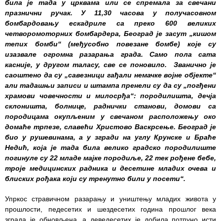
била је тада у црквама или се спремала за свечани
празнични ручак. У 11,30
часова
у получасовном
Служба
бомбардовању ескадриле са преко 600 великих
социјалне
четворомоторних бомбардера, Београд је засут „кишом
медицине са
тепих бомби“ (међусобно повезане бомбе) које су
информатиком
изазвале огромна разарања града. Само пола сата
касније, у другом таласу, све се поновило. Званично је
Служба за
саоштено да су „савезници гађали немачке војне објекте“
правне,
али
тадашњи записи и штампа пренели су да су „погђени
економско-
храмови човечности и милосрђа“: породилишта, дечја
финансијске,
склоништа, болнице, раднички станови, домови са
техничке и
породицама окупљеним у свечаном расположењу око
друге сличне
домаће трпезе, славећи Христово Васкрсење. Београд је
послове
био у рушевинама, а у згради
на углу Крунске и Браће
Недић, која је тада била велико градско породилиште
Информатор
погинуле су 22 младе мајке породиље, 22 тек рођене бебе,
троје медицинских радника и десетине младих очева и
Финансије
блиских рођака који су тренутно били у посети“.
/ јавне
набавке
Упркос стравичном разарању и уништењу младих живота у
прошлости, педесетих и шездесетих година прошлог века
Квалитет
зграда је обновљена, а деведесетих је добила потпуно исти