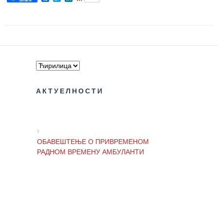
Завода
Приговори
пацијената
УСЛУГЕ
ПИТАЊА И
ОДГОВОРИ
АКТУЕЛНОСТИ
Заштита
права
пацијената
ОБАВЕШТЕЊЕ О ПРИВРЕМЕНОМ
Права и
РАДНОМ ВРЕМЕНУ АМБУЛАНТИ
дужности
пацијената
ОБАВЕШТЕЊЕ И ИЗВИЊЕЊЕ ЗБОГ
За особе са
ПРЕКИДА ТЕЛЕФОНСКИХ ЛИНИЈА
инвалидитетом