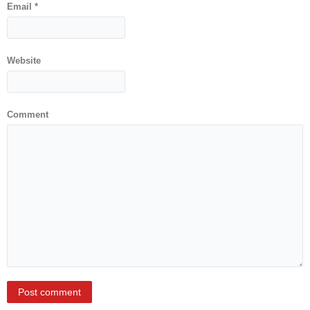
Email
*
Служба
социјалне
медицине са
Website
информатиком
Служба за
правне,
Comment
економско-
финансијске,
техничке и
друге сличне
послове
Информатор
Финансије
/ јавне
набавке
Квалитет