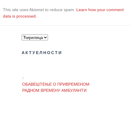
здравствене
заштите
This site uses Akismet to reduce spam.
Learn how your comment
data is processed.
Документа
ДОКУМЕНТА
ЗА
ЗАПОСЛЕНЕ
АКТУЕЛНОСТИ
ОГЛАСИ И
КОНКУРСИ
Огласи и
Конкурси
ОБАВЕШТЕЊЕ О ПРИВРЕМЕНОМ
– 2024
РАДНОМ ВРЕМЕНУ АМБУЛАНТИ
Огласи и
Конкурси
– Архива
ОБАВЕШТЕЊЕ И ИЗВИЊЕЊЕ ЗБОГ
ПРЕКИДА ТЕЛЕФОНСКИХ ЛИНИЈА
ЗА
ПАЦИЈЕНТЕ