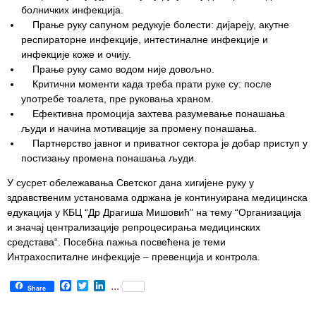
болничких инфекција.
Служба
Прање руку сапуном редукује болести: дијареју, акутне
социјалне
респираторне инфекције, интестиналне инфекције и
медицине са
инфекције коже и очију.
информатиком
Прање руку само водом није довољно.
Критични моменти када треба прати руке су: после
Служба за
употребе тоалета, пре руковања храном.
правне,
Ефективна промоција захтева разумевање понашања
економско-
људи и начина мотивације за промену понашања.
финансијске,
Партнерство јавног и приватног сектора је добар приступ у
техничке и
постизању промена понашања људи.
друге сличне
У сусрет обележавања Светског дана хигијене руку у
послове
здравственим установама одржана је континуирана медицинска
едукација у КБЦ “Др Драгиша Мишовић” на тему “Организација
Информатор
и значај централизације репроцесирања медицинских
средстава“. Посебна пажња посвећена је теми
Финансије
Интрахоспиталне инфекције – превенција и контрола.
/ јавне
набавке
Facebook
Twitter
LinkedIn
...
Share
Квалитет