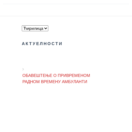
здравствене
заштите
Документа
ДОКУМЕНТА
ЗА
АКТУЕЛНОСТИ
ЗАПОСЛЕНЕ
ОГЛАСИ И
КОНКУРСИ
ОБАВЕШТЕЊЕ О ПРИВРЕМЕНОМ
Огласи и
РАДНОМ ВРЕМЕНУ АМБУЛАНТИ
Конкурси
– 2024
Огласи и
ОБАВЕШТЕЊЕ И ИЗВИЊЕЊЕ ЗБОГ
Конкурси
ПРЕКИДА ТЕЛЕФОНСКИХ ЛИНИЈА
– Архива
ЗА
ПАЦИЈЕНТЕ