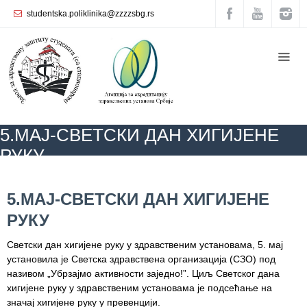
studentska.poliklinika@zzzzsbg.rs
Почетна
O
нама
Унутрашња
5.МАЈ-СВЕТСКИ ДАН ХИГИЈЕНЕ
организација
РУКУ
Руководство
Завода
ZZZZS Beograd
КАЛЕНДАР ЗДРАВЉА
АКТУЕЛНОСТИ
5.МАЈ-
СВЕТСКИ ДАН ХИГИЈЕНЕ РУКУ
5.МАЈ-СВЕТСКИ ДАН ХИГИЈЕНЕ
Служба
РУКУ
опште
медицине
Светски дан хигијене руку у здравственим установама, 5. мај
установила је Светска здравствена организација (СЗО) под
Служба за
називом „Убрзајмо активности заједно!”. Циљ Светског дана
здравствену
хигијене руку у здравственим установама је подсећање на
заштиту
значај хигијене руку у превенцији.
жена