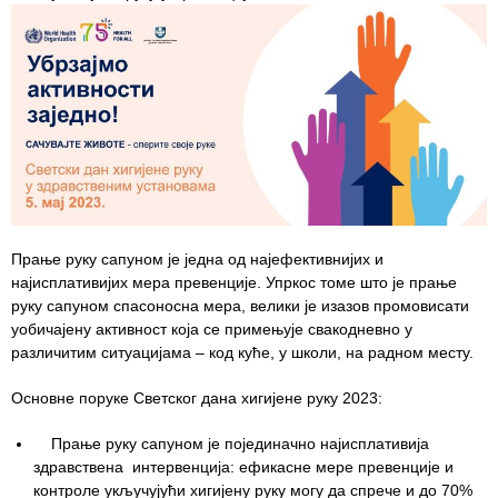
Служба
стоматолошке
здравствене
заштите
Служба за
специјалистичко
консултативну
делатност
Прање руку сапуном је једна од најефективнијих и
Служба за
најисплативијих мера превенције. Упркос томе што је прање
унапређење
руку сапуном спасоносна мера, велики је изазов промовисати
и очување
уобичајену активност која се примењује свакодневно у
здравља
различитим ситуацијама – код куће, у школи, на радном месту.
Служба за
Основне поруке Светског дана хигијене руку 2023:
медицинску
дијагностику
Прање руку сапуном је појединачно најисплативија
здравствена интервенција: ефикасне мере превенције и
Стационар
контроле укључујући хигијену руку могу да спрече и до 70%