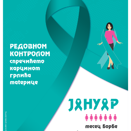
Служба
стоматолошке
здравствене
заштите
Служба за
специјалистичко
консултативну
делатност
Служба за
унапређење
и очување
здравља
Служба за
медицинску
дијагностику
Стационар