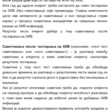
мали узорак крви који се тестира на Аг/Ат на ХИВ.
Завода
Шта год да одлучи клијент треба нагласити да само тестирање
на ХИВ (без саветовања) није превенција. Главна компонента
Приговори
целе ове активности је саветовање и оно представља »први
пацијената
корак« у процесу покретања иницијативе за смањење личног
ризика за ХИВ инфекцију.
УСЛУГЕ
Резултат теста клијент добија у току саветовања после
тестирања на ХИВ.
ПИТАЊА И
ОДГОВОРИ
Саветовање после тестирања на ХИВ
(синоними: «пост тест
саветовање» или «пост саветовање») – је разговор између
Заштита
саветника и клијента у коме саветник клијенту саопштава
права
резултате тестирања.
пацијената
Саветник у току пост тест саветовања треба да обезбеди
довољно времена за разговор о резултатима теста какав год он
Права и
био и да резултат саопшти јасно и једноставно без околишања и
дужности
кашњења.
пацијената
Ако је резултат негативан саветник треба да: подсети клијента
на период прозора и да обезбеди клијенту могућност разговора
За особе са
о томе како може надаље да избегне ризик за добијање ХИВ
инвалидитетом
инфекције.
Веома је корисно демонстрирати правилну употребу кондома а