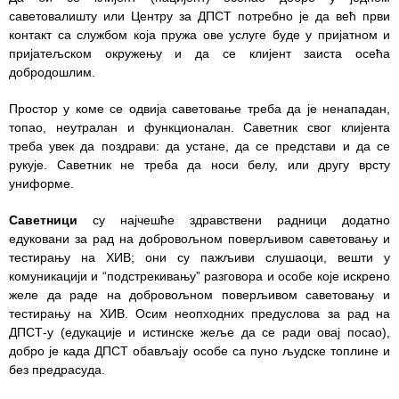
здравствене
саветовалишту или Центру за ДПСТ потребно је да већ први
заштите
контакт са службом која пружа ове услуге буде у пријатном и
пријатељском окружењу и да се клијент заиста осећа
Документа
добродошлим.
ДОКУМЕНТА
Простор у коме се одвија саветовање треба да је ненападан,
ЗА
топао, неутралан и функционалан. Саветник свог клијента
ЗАПОСЛЕНЕ
треба увек да поздрави: да устане, да се представи и да се
рукује. Саветник не треба да носи белу, или другу врсту
ОГЛАСИ И
униформе.
КОНКУРСИ
Саветници
су најчешће здравствени радници додатно
Огласи и
едуковани за рад на добровољном поверљивом саветовању и
Конкурси
тестирању на ХИВ; они су пажљиви слушаоци, вешти у
– 2024
комуникацији и “подстрекивању” разговора и особе које искрено
желе да раде на добровољном поверљивом саветовању и
Огласи и
тестирању на ХИВ. Осим неопходних предуслова за рад на
Конкурси
ДПСТ-у (едукације и истинске жеље да се ради овај посао),
– Архива
добро је када ДПСТ обављају особе са пуно људске топлине и
без предрасуда.
ЗА
ПАЦИЈЕНТЕ