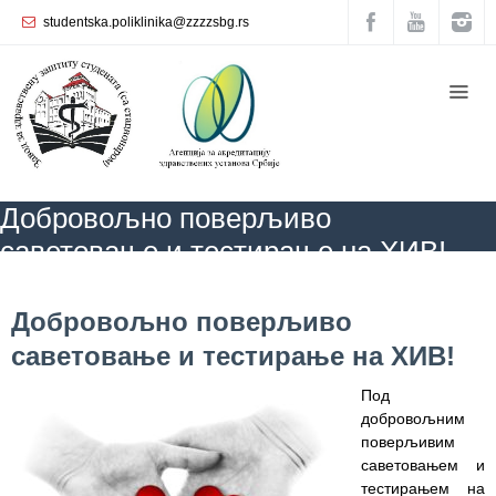
studentska.poliklinika@zzzzsbg.rs
Почетна
O
нама
Унутрашња
Добровољно поверљиво
организација
саветовање и тестирање на ХИВ!
Руководство
Завода
ZZZZS Beograd
БЛОГ
Добровољно поверљиво саветовање и
тестирање на ХИВ!
Добровољно поверљиво
Служба
саветовање и тестирање на ХИВ!
опште
медицине
Под
добровољним
Служба за
поверљивим
здравствену
саветовањем и
заштиту
тестирањем на
жена