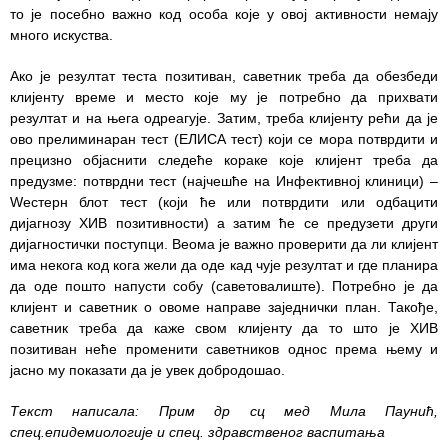
Изаберите
то је посебно важно код особа које у овој активности немају
лекара
много искуства.
Прегледи
Ако је резултат теста позитиван, саветник треба да обезбеди
за дом
клијенту време и место које му је потребно да прихвати
резултат и на њега одреагује. Затим, треба клијенту рећи да је
Систематски
ово прелиминаран тест (ЕЛИСА тест) који се мора потврдити и
прегледи
прецизно објаснити следеће кораке које клијент треба да
предузме: потврдни тест (најчешће на Инфективној клиници) –
Лекарска
Wестерн блот тест (који ће или потврдити или одбацити
уверења
дијагнозу ХИВ позитивности) а затим ће се предузети други
дијагностички поступци. Веома је важно проверити да ли клијент
Календар
има некога код кога жели да оде кад чује резултат и где планира
здравља
да оде пошто напусти собу (саветовалиште). Потребно је да
клијент и саветник о овоме направе заједнички план. Такође,
ЕДУКАТИВНИ
саветник треба да каже свом клијенту да то што је ХИВ
МАТЕРИЈАЛ
позитиван неће променити саветников однос према њему и
јасно му показати да је увек добродошао.
Блог
Текст написала: Прим др сц мед Мила Паунић,
Koнтакт
спец.епидемиологије и спец. здравственог васпитања