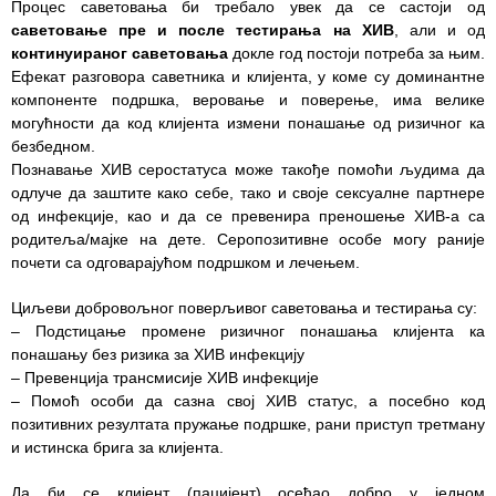
Процес саветовања би требало увек да се састоји од
саветовање пре и после тестирања на ХИВ
, али и од
Служба
континуираног саветовања
докле год постоји потреба за њим.
социјалне
Ефекат разговора саветника и клијента, у коме су доминантне
медицине са
компоненте подршка, веровање и поверење, има велике
информатиком
могућности да код клијента измени понашање од ризичног ка
безбедном.
Служба за
Познавање ХИВ серостатуса може такође помоћи људима да
правне,
одлуче да заштите како себе, тако и своје сексуалне партнере
економско-
од инфекције, као и да се превенира преношење ХИВ-а са
финансијске,
родитеља/мајке на дете. Серопозитивне особе могу раније
техничке и
почети са одговарајућом подршком и лечењем.
друге сличне
послове
Циљеви добровољног поверљивог саветовања и тестирања су:
– Подстицање промене ризичног понашања клијента ка
Информатор
понашању без ризика за ХИВ инфекцију
– Превенција трансмисије ХИВ инфекције
Финансије
– Помоћ особи да сазна свој ХИВ статус, а посебно код
/ јавне
позитивних резултата пружање подршке, рани приступ третману
набавке
и истинска брига за клијента.
Квалитет
Да би се клијент (пацијент) осећао добро у једном