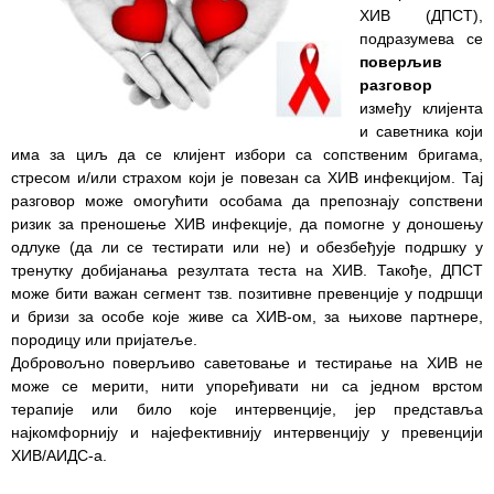
ХИВ (ДПСТ),
подразумева се
Служба
поверљив
стоматолошке
разговор
здравствене
између клијента
заштите
и саветника који
има за циљ да се клијент избори са сопственим бригама,
Служба за
стресом и/или страхом који је повезан са ХИВ инфекцијом. Тај
специјалистичко
разговор може омогућити особама да препознају сопствени
консултативну
ризик за преношење ХИВ инфекције, да помогне у доношењу
делатност
одлуке (да ли се тестирати или не) и обезбеђује подршку у
тренутку добијанања резултата теста на ХИВ. Такође, ДПСТ
Служба за
може бити важан сегмент тзв. позитивне превенције у подршци
унапређење
и бризи за особе које живе са ХИВ-ом, за њихове партнере,
и очување
породицу или пријатеље.
здравља
Добровољно поверљиво саветовање и тестирање на ХИВ не
може се мерити, нити упоређивати ни са једном врстом
Служба за
терапије или било које интервенције, јер представља
медицинску
најкомфорнију и најефективнију интервенцију у превенцији
дијагностику
ХИВ/АИДС-а.
Стационар