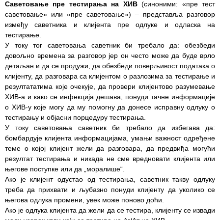
Саветовање пре тестирања на ХИВ
(синоними: «пре тест
саветовање» или «пре саветовање») – представља разговор
РАСПОРЕД
између саветника и клијента пре одлуке и одласка на
РАДА
тестирање.
ЛЕКАРА
У току тог саветовања саветник би требало да: обезбеди
довољно времена за разговор јер он често може да буде врло
ЗАКАЗИВАЊЕ
детаљан и да се продужи, да обезбеди поверљивост података о
ПРЕГЛЕДА
клијенту, да разговара са клијентом о разлозима за тестирање и
резултататима које очекује, да провери клијентово разумевање
КВАЛИТЕТ
ХИВ-а и како се инфекција дешава, понуди тачне информације
РАДА
о ХИВ-у које могу да му помогну да донесе исправну одлуку о
тестирању и објасни порцедуру тестирања.
Показатељи
У току саветовања саветник би требало да избегава да:
квалитета
бомбардује клијента информацијама, умањи важност одређене
теме о којој клијент жели да разговара, да предвиђа могући
Задовољство
резултат тестирања и никада не сме вредновати клијента или
запослених
његове поступке или да „моралише“.
Ако је клијент одустао од тестирања, саветник такву одлуку
Задовољство
треба да прихвати и љубазно понуди клијенту да уколико се
корисника
његова одлука промени, увек може поново доћи.
Ако је одлука клијента да жели да се тестира, клијенту се извади
Акредитација