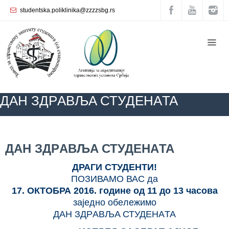
studentska.poliklinika@zzzzsbg.rs
Почетна
O
нама
Унутрашња
ДАН ЗДРAВЉA СТУДЕНАTA
организација
Руководство
Завода
ZZZZS Beograd
КАЛЕНДАР ЗДРАВЉА
АКТУЕЛНОСТИ
ДАН
ЗДРAВЉA СТУДЕНАTA
ДАН ЗДРAВЉA СТУДЕНАTA
Служба
опште
ДРАГИ СТУДЕНТИ!
медицине
ПОЗИВАМO ВАС да
17. ОКТOБРА 2016. године од 11 дo 13 часова
Служба за
заједно oбeлeжимo
здравствену
ДАН ЗДРAВЉA СТУДЕНАTA
заштиту
жена