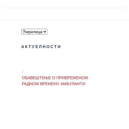
РАСПОРЕД
РАДА
ЛЕКАРА
ЗАКАЗИВАЊЕ
ПРЕГЛЕДА
АКТУЕЛНОСТИ
КВАЛИТЕТ
РАДА
Показатељи
ОБАВЕШТЕЊЕ О ПРИВРЕМЕНОМ
квалитета
РАДНОМ ВРЕМЕНУ АМБУЛАНТИ
Задовољство
запослених
ОБАВЕШТЕЊЕ И ИЗВИЊЕЊЕ ЗБОГ
Задовољство
ПРЕКИДА ТЕЛЕФОНСКИХ ЛИНИЈА
корисника
Акредитација