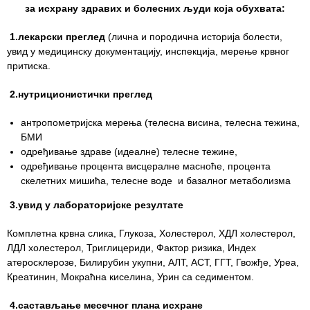
за исхрану здравих и болесних људи која обухвата:
Служба
1.лекарски преглед
(лична и породична историја болести,
стоматолошке
увид у медицинску документацију, инспекција, мерење крвног
здравствене
притиска.
заштите
2.нутриционистички преглед
Служба за
специјалистичко
антропометријска мерења (телесна висина, телесна тежина,
консултативну
БМИ
делатност
одређивање здраве (идеалне) телесне тежине,
одређивање процента висцералне масноће, процента
Служба за
скелетних мишића, телесне воде и базалног метаболизма
унапређење
и очување
3.увид у лабораторијске резултате
здравља
Комплетна крвна слика, Глукоза, Холестерол, ХДЛ холестерол,
Служба за
ЛДЛ холестерол, Триглицериди, Фактор ризика, Индеx
медицинску
атеросклерозе, Билирубин укупни, АЛТ, АСТ, ГГТ, Гвожђе, Уреа,
дијагностику
Креатинин, Мокраћна киселина, Урин са седиментом.
Стационар
4.састављање месечног плана исхране