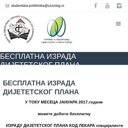
studentska.poliklinika@zzzzsbg.rs
Почетна
O
нама
Унутрашња
БЕСПЛАТНА ИЗРАДА
организација
ДИЈЕТЕТСКОГ ПЛАНА
Руководство
Завода
ZZZZS Beograd
АКТУЕЛНОСТИ
БЕСПЛАТНА ИЗРАДА ДИЈЕТЕТСКОГ
ПЛАНА
БЕСПЛАТНА ИЗРАДА
Служба
ДИЈЕТЕТСКОГ ПЛАНА
опште
медицине
У ТОКУ МЕСЕЦА ЈАНУАРА 2017.године
Служба за
можете добити бесплатну
здравствену
заштиту
ИЗРАДУ ДИЈЕТЕТСКОГ ПЛАНА КОД ЛЕКАРА специјалисте
жена