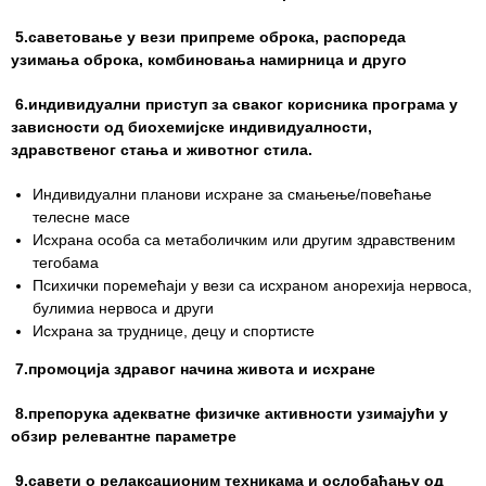
Служба
5.саветовање у вези припреме оброка, распореда
социјалне
узимања оброка, комбиновања намирница и друго
медицине са
информатиком
6.индивидуални приступ за сваког корисника програма у
зависности од биохемијске индивидуалности,
Служба за
здравственог стања и животног стила.
правне,
економско-
Индивидуални планови исхране за смањење/повећање
финансијске,
телесне масе
техничке и
Исхрана особа са метаболичким или другим здравственим
друге сличне
тегобама
послове
Психички поремећаји у вези са исхраном анореxија нервоса,
булимиа нервоса и други
Информатор
Исхрана за труднице, децу и спортисте
7.промоција здравог начина живота и исхране
Финансије
/ јавне
8.препорука адекватне физичке активности узимајући у
набавке
обзир релевантне параметре
Квалитет
9.савети о релаксационим техникама и ослобађању од