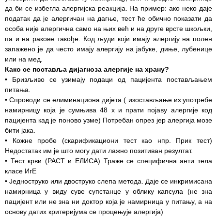
Завода
да би се избегла алергијска реакција. На пример: ако неко даје
податак да је алергичан на дагње, тест ће обично показати да
Приговори
особа није алергична само на њих већ и на друге врсте шкољки,
пацијената
па и на ракове такође. Код људи који имају алергију на полен
запажено је да често имају алергију на јабуке, диње, лубенице
УСЛУГЕ
или на мед.
Како се поставља дијагноза алергије на храну?
ПИТАЊА И
• Бризљиво се узимају подаци од пацијента постављањем
ОДГОВОРИ
питања.
• Спроводи се елиминациона дијета ( изостављање из употребе
Заштита
намирницу која је сумњива 48 х и прати појаву алергије код
права
пацијента кад је поново узме) Потребан опрез јер алергија мозе
пацијената
бити јака.
• Кожне пробе (скарификациони тест као нпр. Прик тест)
Права и
Недостатак им је што могу дати лажно позитиван резултат.
дужности
• Тест крви (РАСТ и ЕЛИСА) Траже се специфична анти тела
пацијената
класе ИгЕ
• Једноструко или двоструко слепа метода. Даје се инкримисана
За особе са
намирница у виду суве супстанце у облику капсула (не зна
инвалидитетом
пацијент или не зна ни доктор која је намирница у питању, а на
основу датих критеријума се процењује алергија)