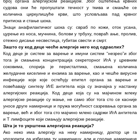
број органа алергијском реакцијом. Због оштећења крвних
судова они ће пропуштати течност у ткива и смањће се
РАСПОРЕД
количина циркулишуће крви, што условљава пад крвног
РАДА
притиска и стање шока.
ЛЕКАРА
Знаци анафилактичког шока су: свраб по кожи, оток усана,
цурење из носа, мучнина, болови у трбуху, повраћ ање, пролив,
ЗАКАЗИВАЊЕ
отежно дисање несвестица, губитак свести и смрт.
ПРЕГЛЕДА
Зашто су код деце чесће алергије него код одраслих?
Код деце је систем за варење и имуни систем “незрео”и због
КВАЛИТЕТ
тога је смањена концентрација секреторног ИгА у цревним
РАДА
соковима, спорија је перисталтика, смањена количина
желудачне киселине и ензима за варење, као и чешће вирусне
Показатељи
инфекције које које остећују епител органа за варење и
квалитета
повећавају синтезу ИгЕ антитела која су значајна у настанку
алергијских реакција. Код деце која су на мајчином млеку
Задовољство
алергијске реакције су мање, не само због тога сто се касније
запослених
уносе друге намирнице и пружа могућност сазревања органа за
варење, већ и због тога сто мајчино млеко садржи ИгА антитела
Задовољство
и Т лимфоците који смањују алергијске реакције.
корисника
Шта је то укрштена алергијска реакција?
Ако неко има алергију на неку намирницу, доктор це га
Акредитација
упозорити да избегава ту намирницу, али и сродне намирнице