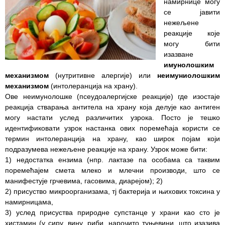
намирнице могу
се јавити
Служба
нежељене
стоматолошке
реакције које
здравствене
могу бити
заштите
изазване
имунолошким
Служба за
механизмом
(нутритивне алергије) или
неимуниолошким
специјалистичко
механизмом
(интолеранција на храну).
консултативну
Ове неимунолошке (псеудоалергијске реакције) где изостаје
делатност
реакција стварања антитела на храну која делује као антиген
могу настати услед различитих узрока. Посто је тешко
Служба за
идентификовати узрок настанка ових поремећаја користи се
унапређење
термин интолеранција на храну, као широк појам који
и очување
подразумева нежељене реакције на храну. Узрок може бити:
здравља
1) недостатка ензима (нпр. лактазе па особама са таквим
поремећајем смета млеко и млечни производи, што се
Служба за
манифестује грчевима, гасовима, диарејом); 2)
медицинску
2) присуство микроорганизама, тј бактерија и њихових токсина у
дијагностику
намирницама,
3) услед присуства природне супстанце у храни као сто је
Стационар
хистамин (у сиру, вину, риби, нарочито туњевини, што изазива