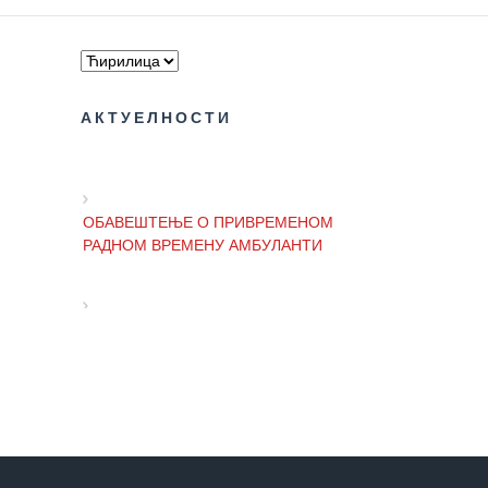
АКТУЕЛНОСТИ
ОБАВЕШТЕЊЕ О ПРИВРЕМЕНОМ
РАДНОМ ВРЕМЕНУ АМБУЛАНТИ
ОБАВЕШТЕЊЕ И ИЗВИЊЕЊЕ ЗБОГ
ПРЕКИДА ТЕЛЕФОНСКИХ ЛИНИЈА
ОБАВЕШТЕЊЕ о радном времену
Завода током празника