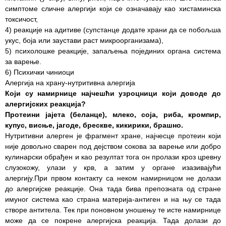
симптоме сличне алергији који се означавају као хистаминска
Служба
токсичост,
социјалне
4) реакције на адитиве (супстанце додате храни да се побољша
медицине са
укус, боја или заустави раст микроорганизама),
информатиком
5) психолошке реакције, запаљења појединих органа система
за варење.
Служба за
6) Психички чиниоци
правне,
Алергија на храну-нутритивна алергија
економско-
Који су намирнице најчешћи узроцници који доводе до
финансијске,
алергијских реакција?
техничке и
Протеини јајета (беланце), млеко, соја, риба, кромпир,
друге сличне
купус, висње, јагоде, брескве, кикирики, брашно.
послове
Нутритивни алерген је фрагмент хране, најчесце протеин који
није довољно сварен под дејством сокова за варење или добро
Информатор
кулинарски обрађен и као резултат тога он пролази кроз цревну
слузокожу, улази у крв, а затим у органе изазивајући
Финансије
алергију.При првом контакту са неком намирницом не долази
/ јавне
до алергијске реакције. Она тада бива препозната од стране
набавке
имуног система као страна материја-антиген и на њу се тада
створе антитела. Тек при поновном уношењу те исте намирнице
Квалитет
може да се покрене алергијска реакција. Тада долази до