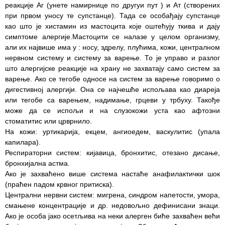
здравствене
реакције Аг (унете намирнице по другуи пут ) и Ат (створених
заштите
при првом уносу те супстанце). Тада се особађају супстанце
као што је хистамин из мастоцита које оштећују ткива и дају
Документа
симптоме алергије.Мастоцити се налазе у целом организму,
али их највише има у : носу, здрелу, плућима, кожи, централном
ДОКУМЕНТА
нервном систему и систему за варење. То је управо и разлог
ЗА
што алергијске реакције на храну не захватају само систем за
ЗАПОСЛЕНЕ
варење. Ако се тегобе односе на систем за варење говоримо о
дигестивној алергији. Она се најчешће испољава као диареја
ОГЛАСИ И
или тегобе са варењем, надимање, грцеви у трбуху. Такође
КОНКУРСИ
може да се испољи и на слузокожи уста као афтозни
стоматитис или црврнило.
Огласи и
На кожи: уртикарија, екцем, ангиоедем, васкулитис (упала
Конкурси
капилара).
– 2024
Респираторни систем: кијавица, бронхитис, отезано дисање,
бронхијална астма.
Огласи и
Ако је захваћено више система настаће анафилактички шок
Конкурси
(праћен падом крвног притиска).
– Архива
Централни нервни систем: мигрена, синдром напетости, умора,
смањене концентрације и др. недовољно дефинисани знаци.
ЗА
Ако је особа јако осетљива на неки алерген биће захваћен већи
ПАЦИЈЕНТЕ