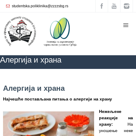
studentska.poliklinika@zzzzsbg.rs
Почетна
O
нама
Унутрашња
Алергија и храна
организација
Руководство
Завода
ZZZZS Beograd
БЛОГ
Алергија и храна
Алергија и храна
Служба
опште
Најчешће постављана питања о алергији на храну
медицине
Нежељене
Служба за
реакције на
здравствену
храну:
На
заштиту
уношење неке
жена