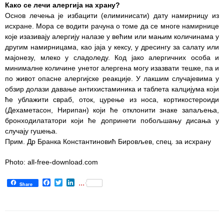
Изаберите
Како се лечи алергија на храну?
лекара
Основ лечења је избацити (елиминисати) дату намирницу из
исхране. Мора се водити рачуна о томе да се многе намирнице
Прегледи
које изазивају алергију налазе у већим или мањим количинама у
за дом
другим намирницама, као јаја у кексу, у дресингу за салату или
мајонезу, млеко у сладоледу. Код јако алергичних особа и
Систематски
минималне количине унетог алергена могу изазвати тешке, па и
прегледи
по живот опасне алергијске реакције. У лакшим случајевима у
обзир долази давање антихистаминика и таблета калцијума који
Лекарска
ће ублажити свраб, оток, цурење из носа, кортикостероиди
уверења
(Деxаметасон, Нирипан) који ће отклонити знаке запаљења,
бронходилататори који ће допринети побољшању дисања у
Календар
случају гушења.
здравља
Прим. Др Бранка Константиновић Бировљев, спец. за исхрану
ЕДУКАТИВНИ
Photo: all-free-download.com
МАТЕРИЈАЛ
Facebook
Twitter
LinkedIn
...
Share
Блог
Koнтакт