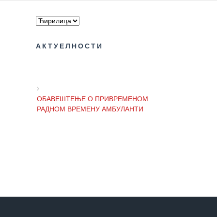
здравствене
заштите
Документа
АКТУЕЛНОСТИ
ДОКУМЕНТА
ЗА
ЗАПОСЛЕНЕ
ОГЛАСИ И
ОБАВЕШТЕЊЕ О ПРИВРЕМЕНОМ
КОНКУРСИ
РАДНОМ ВРЕМЕНУ АМБУЛАНТИ
Огласи и
Конкурси
– 2024
ОБАВЕШТЕЊЕ И ИЗВИЊЕЊЕ ЗБОГ
ПРЕКИДА ТЕЛЕФОНСКИХ ЛИНИЈА
Огласи и
Конкурси
– Архива
ОБАВЕШТЕЊЕ о радном времену
Завода током празника
ЗА
ПАЦИЈЕНТЕ