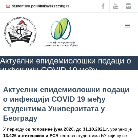
studentska.poliklinika@zzzzsbg.rs
Почетна
O
нама
Унутрашња
Актуелни епидемиолошки подаци о
организација
инфекцији COVID 19 међу
Руководство
студентима Универзитата у Београду
Завода
ZZZZS Beograd
COVID 19 - актуелне информације
АКТУЕЛНОСТИ
Актуелни епидемиолошки подаци о инфекцији
Актуелни епидемиолошки подаци
COVID 19 међу студентима Универзитата у Београду
Служба
о инфекцији COVID 19 међу
опште
медицине
студентима Универзитата у
Београду
Служба за
здравствену
У периоду од
половине јуна 2020. до 31.10.2021.г.
урађено је
заштиту
13.426 антигенских и PCR
тестова студентима БУ који су се
жена