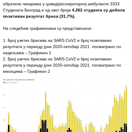
обратили лекарима у цовид/респираторној амбуланти ЗЗЗЗ
Студената Београд и од овог броја
4.262 студента су добила
Служба
позитиван резултат бриса (31,7%).
стоматолошке
здравствене
На следећим графиконима су представљени:
заштите
Број узетих брисева на SARS CoV2 и број позитивних
Служба за
резултата у периоду јуни 2020-октобар 2021. посматрано по
специјалистичко
недељама – Графикон 1
консултативну
Број узетих брисева на SARS CoV2 и број позитивних
делатност
резултата у периоду јуни 2020-октобар 2021. посматрано по
месецима – Графикон 2
Служба за
унапређење
и очување
здравља
Служба за
медицинску
дијагностику
Стационар