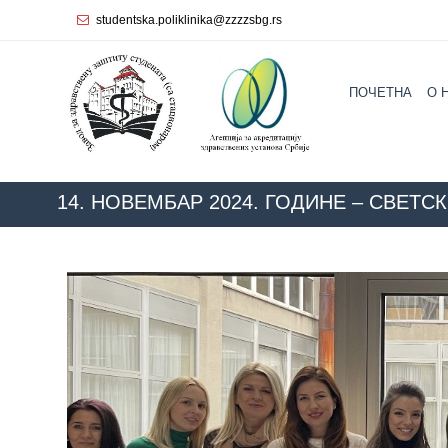
studentska.poliklinika@zzzzsbg.rs
Почетна
ПОЧЕТНА
O 
O
нама
Унутрашња
организација
14. НОВЕМБАР 2024. ГОДИНЕ – СВЕТ
Руководство
ZZZZS Beograd
БЛОГ
Завода
Служба
опште
медицине
Служба за
здравствену
заштиту
жена