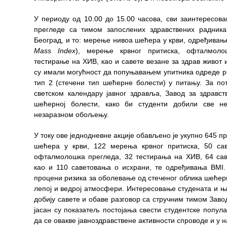
Служба
У периоду од 10.00 до 15.00 часова, сви заинтересов
социјалне
прегледе са тимом запослених здравствених радника
медицине са
Београд, и то: мерење нивоа шећера у крви, одређивањ
информатиком
Mass Index
), мерење крвног притиска, офталмолош
тестирање на ХИВ, као и савете везане за здрав живот 
Служба за
су имали могућност да попуњавањем упитника одреде р
правне,
тип 2 (стечени тип шећерне болести) у питању. За по
економско-
светском календару јавног здравља, Завод за здравс
финансијске,
шећерној болести, како би студенти добили све 
техничке и
незаразном обољењу.
друге сличне
послове
У току ове једнодневне акције обављено је укупно 645 
шећера у крви, 122 мерења крвног притиска, 50 са
Информатор
офталмолошка прегледа, 32 тестирања на ХИВ, 64 са
као и 110 саветовања о исхрани, те одређивања BMI.
Финансије
процени ризика за оболевање од стеченог облика шећерн
/ јавне
лепој и ведрој атмосфери. Интересовање студената и 
набавке
добију савете и обаве разговор са стручним тимом Заво
јасан су показатељ постојања свести студентске попула
Квалитет
да се овакве јавноздравствене активности спроводе и у 