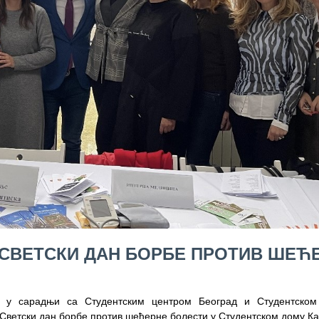
 – СВЕТСКИ ДАН БОРБЕ ПРОТИВ ШЕЋ
е, у сарадњи са Студентским центром Београд и Студентском
Светски дан борбе против шећерне болести у Студентском дому К