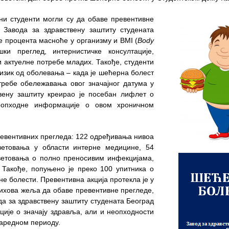
ани студенти могли су да обаве превентивне
 Завода за здравствену заштиту студената
е процента масноће у организму и BMI (
Body
ки преглед, интернистичке консултације,
и актуелне потребе младих. Такође, студенти
изик од оболевања – када је шећерна болест
требе обележавања овог значајног датума у
твену заштиту креирао је посебан лифлет о
неопходне информације о овом хроничном
превентивних прегледа: 122 одређивања нивоа
ветовања у области интерне медицине, 54
ветовања о полно преносивим инфекцијама,
 Такође, попуњено је преко 100 упитника о
е болести. Превентивна акција протекла је у
њихова жеља да обаве превентивне прегледе,
да за здравствену заштиту студената Београд
ције о значају здравља, али и неопходности
наредном периоду.