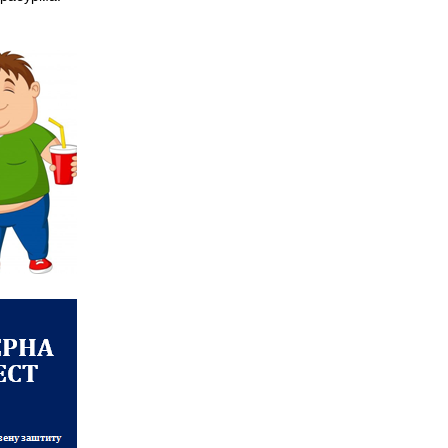
ОБАВЕШТЕЊЕ о радном
времену током празника