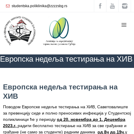
studentska.poliklinika@zzzzsbg.rs
Почетна
O
нама
Унутрашња
Европскa недељa тестирања на ХИВ
организација
Руководство
Завода
ZZZZS Beograd
КАЛЕНДАР ЗДРАВЉА
АКТУЕЛНОСТИ
Европскa
недељa тестирања на ХИВ
Европскa недељa тестирања на
Служба
ХИВ
опште
медицине
Поводом Европске недеље тестирања на ХИВ, Саветовалиште
за превенцију сиде и полно преносивих инфекција у Студентској
Служба за
поликлиници ће у периоду
од 20. новембра до 1. Децембра
здравствену
2023.г,
радити бесплатно тестирање на ХИВ за све грађанке и
заштиту
грађане (не само за студенте) радним данима
од 8
ч
до 19
ч
у
жена