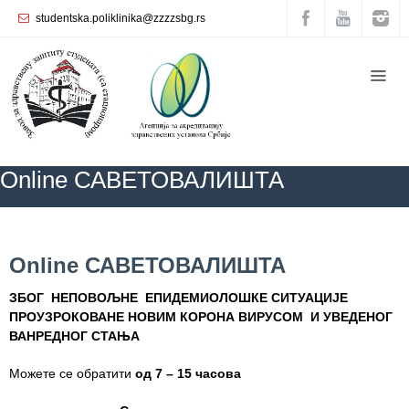
studentska.poliklinika@zzzzsbg.rs
Почетна
O
нама
Унутрашња
Online САВЕТОВАЛИШТА
организација
Руководство
Завода
ZZZZS Beograd
АКТУЕЛНОСТИ
Online САВЕТОВАЛИШТА
Online САВЕТОВАЛИШТА
Служба
опште
ЗБОГ НЕПОВОЉНЕ ЕПИДЕМИОЛОШКЕ СИТУАЦИЈЕ
медицине
ПРОУЗРОКОВАНЕ НОВИМ КОРОНА ВИРУСОМ И УВЕДЕНОГ
ВАНРЕДНОГ СТАЊА
Служба за
здравствену
Можете се обратити
од
7 – 15
часова
заштиту
жена