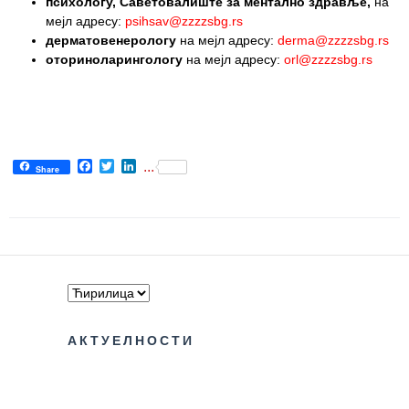
психологу, Саветовалиште за ментално здравље,
на
мејл адресу:
psihsav@zzzzsbg.rs
Служба
дерматовенерологу
на мејл адресу:
derma@zzzzsbg.rs
стоматолошке
оториноларингологу
на мејл адресу:
orl@zzzzsbg.rs
здравствене
заштите
Служба за
специјалистичко
Facebook
Twitter
LinkedIn
...
консултативну
Share
делатност
Служба за
унапређење
и очување
здравља
Служба за
медицинску
АКТУЕЛНОСТИ
дијагностику
Стационар