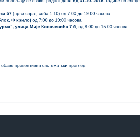
ом обављају се сваког радног дана
од 31.10. 2016.
године на следе
ка 57
(први спрат, соба 1.10) од 7:00 до 19:00 часова
блок, Ф крило)
од 7:00 до 19:00 часова
урма“, улица Мије Ковачевића 7 б
, од 8:00 до 15:00 часова
и обаве превентивни систематски преглед.