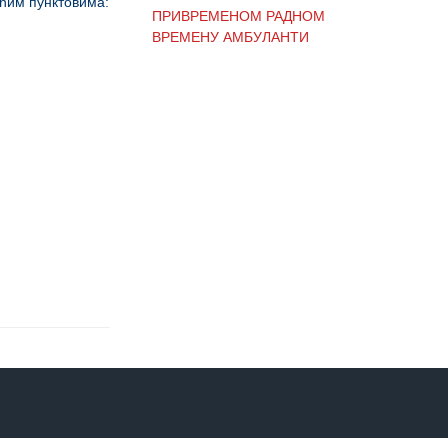
ћим пунктовима:
ПРИВРЕМЕНОМ РАДНОМ
ВРЕМЕНУ АМБУЛАНТИ
ОБАВЕШТЕЊЕ И
ИЗВИЊЕЊЕ ЗБОГ
ПРЕКИДА ТЕЛЕФОНСКИХ
ЛИНИЈА
ОБАВЕШТЕЊЕ о радном
времену Завода током
празника
ОБАВЕШТЕЊЕ о радном
времену током празника