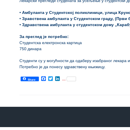
Лекарски прегледи студената за усељење у студентски д
Служба
•
Амбуланта у Студентској поликлиници, улица Крунс
стоматолошке
•
Зравствена амбуланта у Студентском граду, (Први 
здравствене
•
Здравствена амбуланта у студентском дому „Караб
заштите
За преглед је потребно:
Служба за
Студентска електронска картица
специјалистичко
750 динара
консултативну
делатност
Студенти су у могућности да одаберу изабраног лекара 
Потребно је да понесу здравствену књижицу.
Служба за
унапређење
Facebook
Twitter
LinkedIn
...
Share
и очување
здравља
Служба за
медицинску
дијагностику
Стационар