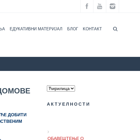
ЉА
ЕДУКАТИВНИ МАТЕРИЈАЛ
БЛОГ
KOНТАКТ
СТУДЕНТЕ КОЈИ СЕ УСЕЉАВАЈУ У СТУДЕНТСКЕ ДОМОВЕ
 ДОМОВЕ
АКТУЕЛНОСТИ
 ЋЕ ДОБИТИ
ВСТВЕНИМ
ОБАВЕШТЕЊЕ О