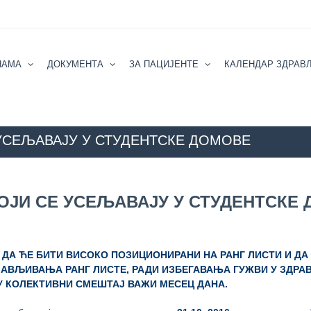
НАМА
ДОКУМЕНТА
ЗА ПАЦИЈЕНТЕ
КАЛЕНДАР ЗДРАВ
УСЕЉАВАЈУ У СТУДЕНТСКЕ ДОМОВЕ
ZZZZS Beograd
АКТУЕЛНОСТИ
ОБАВЕШТЕЊЕ ЗА 
ОЈИ СЕ УСЕЉАВАЈУ У СТУДЕНТСКЕ
 ДА ЋЕ БИТИ ВИСОКО ПОЗИЦИОНИРАНИ НА РАНГ ЛИСТИ И ДА
БЈАВЉИВАЊА РАНГ ЛИСТЕ, РАДИ ИЗБЕГАВАЊА ГУЖВИ У ЗДРА
У КОЛЕКТИВНИ СМЕШТАЈ ВАЖИ МЕСЕЦ ДАНА.