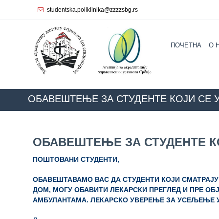
studentska.poliklinika@zzzzsbg.rs
Почетна
ПОЧЕТНА
O 
O
нама
Унутрашња
организација
ОБАВЕШТЕЊЕ ЗА СТУДЕНТЕ КОЈИ СЕ 
Руководство
Завода
ОБАВЕШТЕЊЕ ЗА СТУДЕНТЕ К
Служба
опште
ПОШТОВАНИ СТУДЕНТИ,
медицине
ОБАВЕШТАВАМО ВАС ДА СТУДЕНТИ КОЈИ СМАТРАЈУ
Служба за
ДОМ, МОГУ ОБАВИТИ ЛЕКАРСКИ ПРЕГЛЕД И ПРЕ О
здравствену
АМБУЛАНТАМА. ЛЕКАРСКО УВЕРЕЊЕ ЗА УСЕЉЕЊЕ 
заштиту
жена