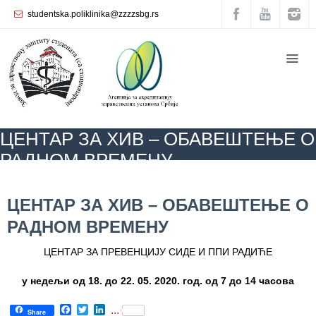
studentska.poliklinika@zzzzsbg.rs
Почетна
O
нама
Унутрашња
ЦЕНТАР ЗА ХИВ – ОБАВЕШТЕЊЕ О
организација
РАДНОМ ВРЕМЕНУ
Руководство
Завода
ZZZZS Beograd
АКТУЕЛНОСТИ
ЦЕНТАР ЗА ХИВ – ОБАВЕШТЕЊЕ О
РАДНОМ ВРЕМЕНУ
ЦЕНТАР ЗА ХИВ – ОБАВЕШТЕЊЕ О
Служба
РАДНОМ ВРЕМЕНУ
опште
медицине
ЦЕНТАР ЗА ПРЕВЕНЦИЈУ СИДЕ И ППИ РАДИЋЕ
Служба за
у недељи од 18. до 22. 05. 2020. год. од 7 до 14
часова
здравствену
заштиту
Facebook
Twitter
LinkedIn
...
жена
Share