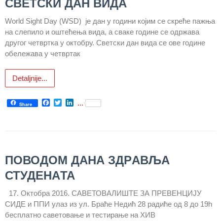
СВЕТСКИ ДАН ВИДА
здравствене
заштите
World Sight Day (WSD) је дан у години којим се скреће пажња
на слепило и оштећења вида, а сваке године се одржава
Документа
другог четвртка у октобру. Светски дан вида се ове године
ДОКУМЕНТА
обележава у четвртак
ЗА
ЗАПОСЛЕНЕ
Detaljnije...
ОГЛАСИ И
Facebook
Twitter
LinkedIn
...
КОНКУРСИ
Share
Огласи и
Конкурси
– 2024
ПОВОДОМ ДАНА ЗДРAВЉA
Огласи и
СТУДЕНАTA
Конкурси
– Архива
17. Октобра 2016. САВЕТОВАЛИШТЕ ЗА ПРЕВЕНЦИЈУ
СИДЕ и ППИ улаз из ул. Брaће Нeдић 28 радиће од 8 до 19h
ЗА
бесплатно савeтoвaње и тeстирањe нa ХИВ
ПАЦИЈЕНТЕ