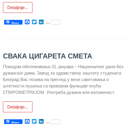
Detaljnije...
Служба
стоматолошке
Facebook
Twitter
LinkedIn
...
здравствене
Share
заштите
Служба за
специјалистичко
консултативну
СВАКА ЦИГАРЕТА СМЕТА
делатност
Поводом обележавања 31. јануара – Националног дана без
Служба за
дуванског дима, Завод за здравствену заштиту студената
унапређење
Београд Вас позива на преглед у вези саветовања о
и очување
штетности пушења са провером функције плућа
здравља
СПИРОМЕТРИЈОМ. Употреба дувана или изложеност
Служба за
Detaljnije...
медицинску
дијагностику
Facebook
Twitter
LinkedIn
...
Share
Стационар