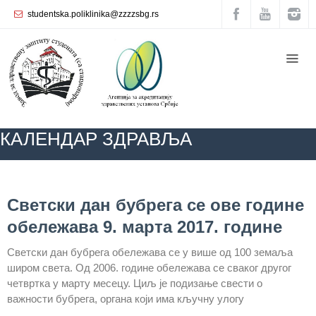
studentska.poliklinika@zzzzsbg.rs
Почетна
O
нама
Унутрашња
КАЛЕНДАР ЗДРАВЉА
организација
Руководство
Завода
ZZZZS Beograd
КАЛЕНДАР ЗДРАВЉА
АКТУЕЛНОСТИ
Светски дан бубрега се ове године
Служба
обележава 9. марта 2017. године
опште
медицине
Светски дан бубрега обележава се у више од 100 земаља
широм света. Од 2006. године обележава се сваког другог
Служба за
четвртка у марту месецу. Циљ је подизање свести о
здравствену
заштиту
важности бубрега, органа који има кључну улогу
жена