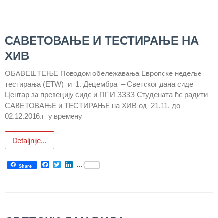
Служба
социјалне
медицине са
САВЕТОВАЊЕ И ТЕСТИРАЊЕ НА
информатиком
ХИВ
Служба за
OБАВЕШТЕЊЕ Поводом обележавања Европске недеље
правне,
тестирања (ЕТW) и 1. Децембра – Светског дана сиде
економско-
Центар за превецију сиде и ППИ ЗЗЗЗ Студената ће радити
финансијске,
САВЕТОВАЊЕ и ТЕСТИРАЊЕ на ХИВ од 21.11. до
техничке и
02.12.2016.г у времену
друге сличне
послове
Detaljnije...
Информатор
Facebook
Twitter
LinkedIn
...
Share
Финансије
/ јавне
набавке
Квалитет