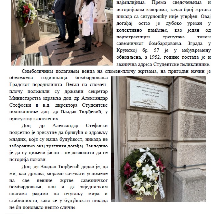
Служба
стоматолошке
здравствене
заштите
Служба за
специјалистичко
консултативну
делатност
Служба за
унапређење
и очување
здравља
Служба за
медицинску
дијагностику
Стационар