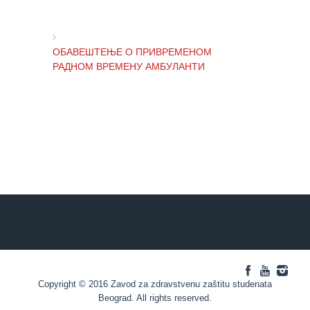
здравствене
заштите
Документа
ОБАВЕШТЕЊЕ О ПРИВРЕМЕНОМ
РАДНОМ ВРЕМЕНУ АМБУЛАНТИ
ДОКУМЕНТА
ЗА
ЗАПОСЛЕНЕ
ОБАВЕШТЕЊЕ И ИЗВИЊЕЊЕ ЗБОГ
ОГЛАСИ И
ПРЕКИДА ТЕЛЕФОНСКИХ ЛИНИЈА
КОНКУРСИ
Огласи и
ОБАВЕШТЕЊЕ о радном времену
Конкурси
Завода током празника
– 2024
Огласи и
Конкурси
ОБАВЕШТЕЊЕ о радном времену
– Архива
током празника
Copyright © 2016 Zavod za zdravstvenu zaštitu studenata
ЗА
Beograd. All rights reserved.
ПАЦИЈЕНТЕ