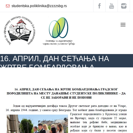
studentska.poliklinika@zzzzsbg.rs
Почетна
O
нама
Унутрашња
16. АПРИЛ, ДАН СЕЋАЊА НА
организација
ЖРТВЕ БОМБАРДОВАЊА
Руководство
ГРАДСКОГ ПОРОДИЛИШТА НА
Завода
ZZZZS Beograd
АКТУЕЛНОСТИ
16. АПРИЛ, ДАН СЕЋАЊА НА ЖРТВЕ
БОМБАРДОВАЊА ГРАДСКОГ ПОРОДИЛИШТА НА МЕСТУ ДАНАШЊЕ
МЕСТУ ДАНАШЊЕ СТУДЕНТСКЕ
СТУДЕНТСКЕ ПОЛИКЛИНИКЕ – ДА СЕ НЕ ЗАБОРАВИ И НЕ ПОНОВИ
Служба
ПОЛИКЛИНИКЕ – ДА СЕ НЕ
опште
медицине
ЗАБОРАВИ И НЕ ПОНОВИ
Служба за
здравствену
заштиту
жена