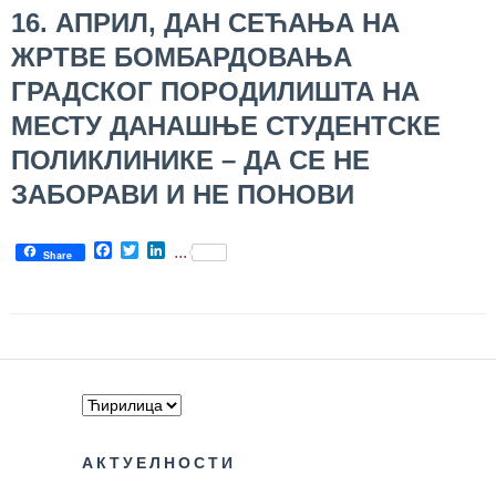
16. АПРИЛ, ДАН СЕЋАЊА НА
Служба
ЖРТВЕ БОМБАРДОВАЊА
социјалне
медицине са
ГРАДСКОГ ПОРОДИЛИШТА НА
информатиком
МЕСТУ ДАНАШЊЕ СТУДЕНТСКЕ
Служба за
ПОЛИКЛИНИКЕ – ДА СЕ НЕ
правне,
ЗАБОРАВИ И НЕ ПОНОВИ
економско-
финансијске,
техничке и
Facebook
Twitter
LinkedIn
...
Share
друге сличне
послове
Информатор
Финансије
/ јавне
набавке
АКТУЕЛНОСТИ
Квалитет