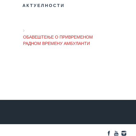
АКТУЕЛНОСТИ
Служба
социјалне
медицине са
информатиком
ОБАВЕШТЕЊЕ О ПРИВРЕМЕНОМ
Служба за
РАДНОМ ВРЕМЕНУ АМБУЛАНТИ
правне,
економско-
финансијске,
ОБАВЕШТЕЊЕ И ИЗВИЊЕЊЕ ЗБОГ
техничке и
ПРЕКИДА ТЕЛЕФОНСКИХ ЛИНИЈА
друге сличне
послове
Информатор
ОБАВЕШТЕЊЕ о радном времену
Завода током празника
Финансије
/ јавне
набавке
ОБАВЕШТЕЊЕ о радном времену
Квалитет
током празника