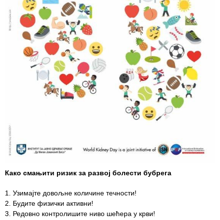
Служба
социјалне
медицине са
информатиком
Служба за
правне,
економско-
финансијске,
техничке и
друге сличне
послове
Информатор
Финансије
Како смањити
ризик за развој болести бубрега
/ јавне
набавке
Узимајте довољне количине течности!
Будите физички активни!
Квалитет
Редовно контролишите ниво шећера у крви!