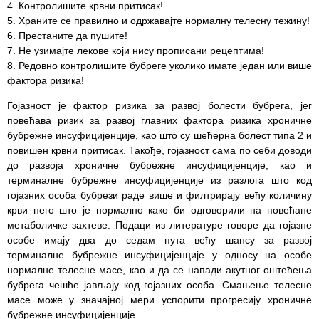
здравствене
Контролишите крвни притисак!
заштите
Храните се правилно и одржавајте нормалну телесну тежину!
Престаните да пушите!
Документа
Не узимајте лекове који нису прописани рецептима!
Редовно контролишите бубреге уколико имате један или више
ДОКУМЕНТА
фактора ризика!
ЗА
Гојазност је фактор ризика за развој болести бубрега, jer
ЗАПОСЛЕНЕ
повећава ризик за развој главних фактора ризика хроничне
бубрежне инсуфицијенције, као што су шећерна болест типа 2 и
ОГЛАСИ И
повишен крвни притисак. Такође, гојазност сама по себи доводи
КОНКУРСИ
до развоја хроничне бубрежне инсуфицијенције, као и
терминалне бубрежне инсуфицијенције из разлога што код
Огласи и
гојазних особа бубрези раде више и филтрирају већу количину
Конкурси
крви него што је нормално како би одговорили на повећане
– 2024
метаболичке захтеве. Подаци из литературе говоре да гојазне
особе имају два до седам пута већу шансу за развој
Огласи и
терминалне бубрежне инсуфицијенције у односу на особе
Конкурси
нормалне телесне масе, као и да се напади акутног оштећења
– Архива
бубрега чешће јављају код гојазних особа. Смањење телесне
масе може у значајној мери успорити прогресију хроничне
ЗА
бубрежне инсуфицијенције.
ПАЦИЈЕНТЕ