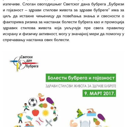
излечиве. Слоган овогодишњег Светског дана бубрега „Бубрези
и гојазност – здрави стилови живота за здраве бубреге” има за
Служба
циљ да истакне чињеницу да повећања знања и свесности о
стоматолошке
факторима ризика за настанак болести бубрега као и промоција
здравствене
здравих стилова живота која укључује пре свега правилну
заштите
исхрану и физичку активност, могу у значајној мери да помогну у
спречавању настанка ових болести.
Служба за
специјалистичко
консултативну
делатност
Служба за
унапређење
и очување
здравља
Служба за
медицинску
дијагностику
Стационар