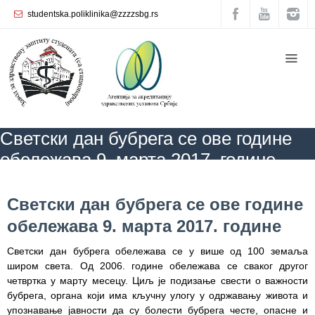
studentska.poliklinika@zzzzsbg.rs
Почетна
O
нама
Унутрашња
Светски дан бубрега се ове године
организација
обележава 9. марта 2017. године
Руководство
Завода
ZZZZS Beograd
КАЛЕНДАР ЗДРАВЉА
АКТУЕЛНОСТИ
Светски
дан бубрега се ове године обележава 9. марта 2017. године
Светски дан бубрега се ове године
Служба
обележава 9. марта 2017. године
опште
медицине
Светски дан бубрега обележава се у више од 100 земаља
широм света. Од 2006. године обележава се сваког другог
Служба за
четвртка у марту месецу. Циљ је подизање свести о важности
здравствену
бубрега, органа који има кључну улогу у одржавању живота и
заштиту
упознавање јавности да су болести бубрега честе, опасне и
жена