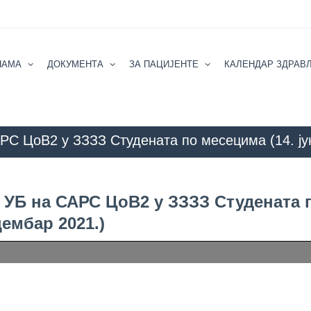
НАМА
ДОКУМЕНТА
ЗА ПАЦИЈЕНТЕ
КАЛЕНДАР ЗДРАВ
РС ЦоВ2 у ЗЗЗЗ Студената по месецима (14. јун
ТУЕЛНОСТИ
Резултати тестирања студената УБ на САРС ЦоВ2 у ЗЗЗЗ 
 УБ на САРС ЦоВ2 у ЗЗЗЗ Студената 
цембар 2021.)