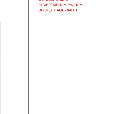
ПРИВРЕМЕНОМ РАДНОМ
ВРЕМЕНУ АМБУЛАНТИ
ОБАВЕШТЕЊЕ И
ИЗВИЊЕЊЕ ЗБОГ
ПРЕКИДА ТЕЛЕФОНСКИХ
ЛИНИЈА
ОБАВЕШТЕЊЕ о радном
времену Завода током
празника
ОБАВЕШТЕЊЕ о радном
времену током празника