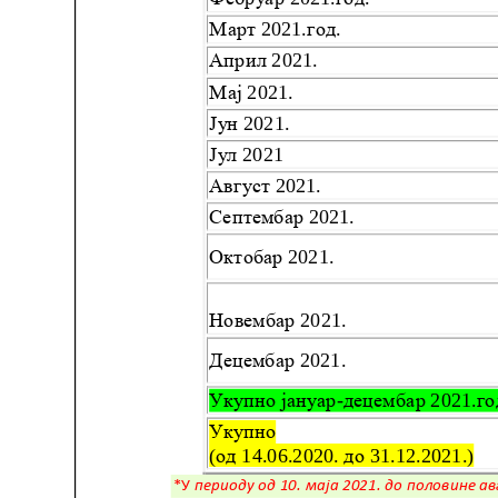
Служба
социјалне
медицине са
информатиком
Служба за
правне,
економско-
финансијске,
техничке и
друге сличне
послове
Информатор
Финансије
/ јавне
набавке
Квалитет