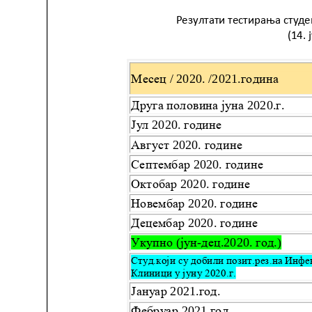
Служба
стоматолошке
здравствене
заштите
Служба за
специјалистичко
консултативну
делатност
Служба за
унапређење
и очување
здравља
Служба за
медицинску
дијагностику
Стационар