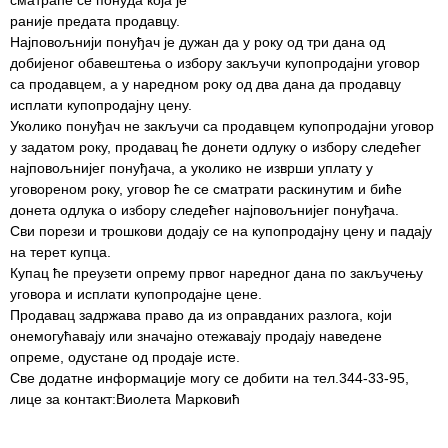
сматраће се понуда која је
раније предата продавцу.
РАСПОРЕД
Најповољнији понуђач је дужан да у року од три дана од
РАДА
добијеног обавештења о избору закључи купопродајни уговор
ЛЕКАРА
са продавцем, а у наредном року од два дана да продавцу
исплати купопродајну цену.
ЗАКАЗИВАЊЕ
Уколико понуђач не закључи са продавцем купопродајни уговор
ПРЕГЛЕДА
у задатом року, продавац ће донети одлуку о избору следећег
најповољнијег понуђача, а уколико не изврши уплату у
КВАЛИТЕТ
уговореном року, уговор ће се сматрати раскинутим и биће
РАДА
донета одлука о избору следећег најповољнијег понуђача.
Сви порези и трошкови додају се на купопродајну цену и падају
Показатељи
на терет купца.
квалитета
Купац ће преузети опрему првог наредног дана по закључењу
уговора и исплати купопродајне цене.
Задовољство
Продавац задржава право да из оправданих разлога, који
запослених
онемогућавају или значајно отежавају продају наведене
опреме, одустане од продаје исте.
Задовољство
Све додатне информације могу се добити на тел.344-33-95,
корисника
лице за контакт:Виолета Марковић
Акредитација