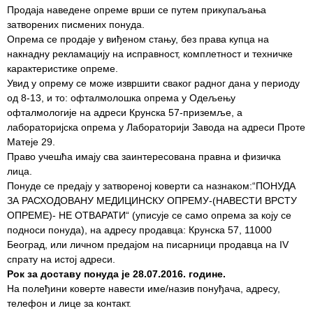
Продаја наведене опреме врши се путем прикупаљања
Служба
затворених писмених понуда.
социјалне
Опрема се продаје у виђеном стању, без права купца на
медицине са
накнадну рекламацију на исправност, комплетност и техничке
информатиком
карактеристике опреме.
Увид у опрему се може извршити сваког радног дана у периоду
Служба за
од 8-13, и то: офталмолошкa опремa у Одељењу
правне,
офталмологије на адреси Крунска 57-приземље, а
економско-
лабораторијскa опремa у Лабораторији Завода на адреси Проте
финансијске,
Матеје 29.
техничке и
Право учешћа имају сва заинтересована правна и физичка
друге сличне
лица.
послове
Понуде се предају у затвореној коверти са назнаком:“ПОНУДА
ЗА РАСХОДОВАНУ МЕДИЦИНСКУ ОПРЕМУ-(НАВЕСТИ ВРСТУ
Информатор
ОПРЕМЕ)- НЕ ОТВАРАТИ“ (уписује се само опрема за коју се
подноси понуда), на адресу продавца: Крунска 57, 11000
Финансије
Београд, или личном предајом на писарници продавца на IV
/ јавне
спрату на истој адреси.
набавке
Рок за доставу понуда је 28.07.2016. године.
На полеђини коверте навести име/назив понуђача, адресу,
Квалитет
телефон и лице за контакт.