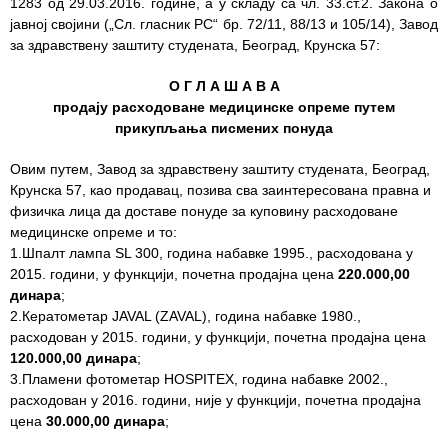
1283 од 29.03.2016. године, а у складу са чл. 33.ст.2. Закона о
јавној својини („Сл. гласник РС“ бр. 72/11, 88/13 и 105/14), Завод
Служба
за здравствену заштиту студената, Београд, Крунска 57:
стоматолошке
здравствене
О Г Л А Ш А В А
заштите
продају расходоване медицинске опреме путем
прикупљања писмених понуда
Служба за
специјалистичко
Овим путем, Завод за здравствену заштиту студената, Београд,
консултативну
Крунска 57, као продавац, позива сва заинтересована правна и
делатност
физичка лица да доставе понуде за куповину расходоване
медицинске опреме и то:
Служба за
1.Шпалт лампа SL 300, година набавке 1995., расходована у
унапређење
2015. години, у функцији, почетна продајна цена
220.000,00
и очување
динара
;
здравља
2.Кератометар JAVAL (ZAVAL), година набавке 1980.,
расходован у 2015. години, у функцији, почетна продајна цена
Служба за
120.000,00 динара
;
медицинску
3.Пламени фотометар HOSPITEX, година набавке 2002.,
дијагностику
расходован у 2016. години, није у функцији, почетна продајна
цена
30.000,00 динара
;
Стационар