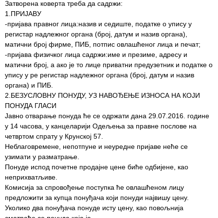
здравствене
Затворена коверта треба да садржи:
заштите
1.ПРИЈАВУ
-пријава правног лица:назив и седиште, податке о упису у
Документа
регистар надлежног органа (број, датум и назив органа),
матични број фирме, ПИБ, потпис овлашћеног лица и печат;
ДОКУМЕНТА
-пријава физичког лица садржи:име и презиме, адресу и
ЗА
матични број, а ако је то лице приватни предузетник и податке о
ЗАПОСЛЕНЕ
упису у ре регистар надлежног органа (број, датум и назив
органа) и ПИБ.
ОГЛАСИ И
2.БЕЗУСЛОВНУ ПОНУДУ, УЗ НАВОЂЕЊЕ ИЗНОСА НА КОЈИ
КОНКУРСИ
ПОНУДА ГЛАСИ
Јавно отварање понуда ће се одржати дана 29.07.2016. године
Огласи и
у 14 часова, у канцеларији Одељења за правне послове на
Конкурси
четвртом спрату у Крунској 57.
– 2024
Неблаговремене, непотпуне и неуредне пријаве неће се
узимати у разматрање.
Огласи и
Понуде испод почетне продајне цене биће одбијене, као
Конкурси
неприхватљиве.
– Архива
Комисија за спровођење поступка ће овлашћеном лицу
предложити за купца понуђача који понуди највишу цену.
ЗА
Уколико два понуђача понуде исту цену, као повољнија
ПАЦИЈЕНТЕ