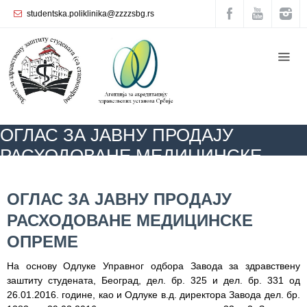
studentska.poliklinika@zzzzsbg.rs
Почетна
O
нама
Унутрашња
ОГЛАС ЗА ЈАВНУ ПРОДАЈУ
организација
РАСХОДОВАНЕ МЕДИЦИНСКЕ
Руководство
ОПРЕМЕ
Завода
ZZZZS Beograd
АКТУЕЛНОСТИ
ОГЛАС ЗА ЈАВНУ ПРОДАЈУ
РАСХОДОВАНЕ МЕДИЦИНСКЕ ОПРЕМЕ
ОГЛАС ЗА ЈАВНУ ПРОДАЈУ
Служба
РАСХОДОВАНЕ МЕДИЦИНСКЕ
опште
медицине
ОПРЕМЕ
Служба за
На основу Одлукe Управног одбора Завода за здравствену
здравствену
заштиту студената, Београд, дел. бр. 325 и дел. бр. 331 од
заштиту
26.01.2016. године, као и Одлуке в.д. директора Завода дел. бр.
жена