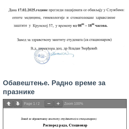
Служба
стоматолошке
здравствене
заштите
Служба за
специјалистичко
консултативну
делатност
Служба за
унапређење
Обавештење. Радно време за
и очување
здравља
празнике
Служба за
Page
1
/
2
Zoom
100%
медицинску
дијагностику
Стационар