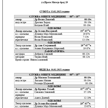
Служба
социјалне
медицине са
информатиком
Служба за
правне,
економско-
финансијске,
техничке и
друге сличне
послове
Информатор
Финансије
/ јавне
набавке
Квалитет