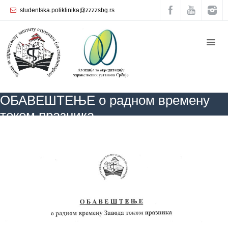
studentska.poliklinika@zzzzsbg.rs
Почетна
O
нама
Унутрашња
ОБАВЕШТЕЊЕ о радном времену
организација
током празника
Руководство
Завода
ZZZZS Beograd
АКТУЕЛНОСТИ
ОБАВЕШТЕЊЕ о радном времену
током празника
Служба
опште
медицине
Служба за
здравствену
заштиту
жена