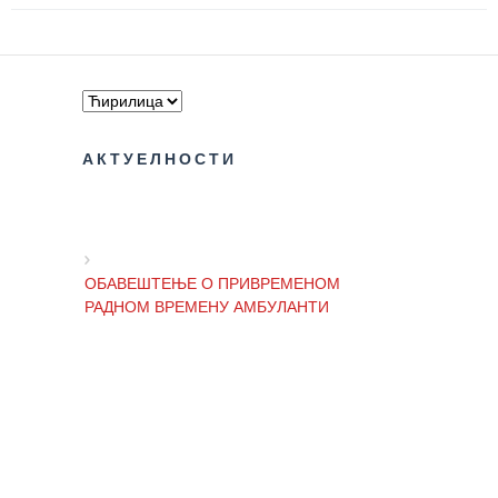
Служба
социјалне
медицине са
информатиком
Служба за
АКТУЕЛНОСТИ
правне,
економско-
финансијске,
техничке и
друге сличне
ОБАВЕШТЕЊЕ О ПРИВРЕМЕНОМ
послове
РАДНОМ ВРЕМЕНУ АМБУЛАНТИ
Информатор
Финансије
ОБАВЕШТЕЊЕ И ИЗВИЊЕЊЕ ЗБОГ
/ јавне
ПРЕКИДА ТЕЛЕФОНСКИХ ЛИНИЈА
набавке
Квалитет