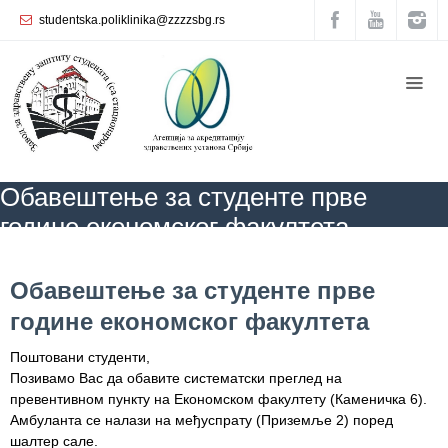
studentska.poliklinika@zzzzsbg.rs
Почетна
O
нама
Унутрашња
Обавештење за студенте прве
организација
године економског факултета
Руководство
Завода
ZZZZS Beograd
АКТУЕЛНОСТИ
Обавештење за студенте прве
године економског факултета
Обавештење за студенте прве
Служба
године економског факултета
опште
медицине
Поштовани студенти,
Позивамо Вас да обавите систематски преглед на
Служба за
превентивном пункту на Економском факултету (Каменичка 6).
здравствену
Амбуланта се налази на међуспрату (Приземље 2) поред
заштиту
шалтер сале.
жена