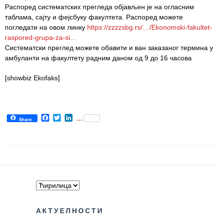
Распоред систематских прегледа објављен је на огласним
таблама, сајту и фејсбуку факултета. Распоред можете
Служба
погледати на овом линку
https://zzzzsbg.rs/…/Ekonomski-fakultet-
стоматолошке
raspored-grupa-za-si…
здравствене
Систематски преглед можете обавити и ван заказаног термина у
заштите
амбуланти на факултету радним даном од 9 до 16 часова
Служба за
[showbiz Ekofaks]
специјалистичко
консултативну
делатност
Facebook
Twitter
LinkedIn
...
Служба за
Share
унапређење
и очување
здравља
Служба за
медицинску
дијагностику
АКТУЕЛНОСТИ
Стационар