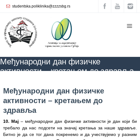
studentska.poliklinika@zzzzsbg.rs
Почетна
O
нама
Унутрашња
Међународни дан физичке
организација
активности – кретањем до здравља
Руководство
Завода
ZZZZS Beograd
КАЛЕНДАР ЗДРАВЉА
АКТУЕЛНОСТИ
Међународни дан физичке активности – кретањем
Међународни дан физичке
до здравља
Служба
активности – кретањем до
опште
медицине
здравља
Служба за
10
.
Maj
– међународни дан физичке активности je дан који би
здравствену
требало да нас подсети на значај кретања за наше здравље.
заштиту
Битно је да се тог дана покренемо и да учествујемо у разним
жена