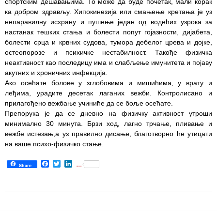
спортским дешавањима. То може да буде почетак, мали корак
ка добром здрављу. Хипокинезија или смањење кретања је уз
Служба
непаравилну исхрану и пушење један од водећих узрока за
стоматолошке
настанак тешких стања и болести попут гојазности, дијабета,
здравствене
болести срца и крвних судова, тумора дебелог црева и дојке,
заштите
остеопорозе и психичке нестабилност. Такође физичка
неактивност као последицу има и слабљење имунитета и појаву
Служба за
акутних и хроничних инфекција.
специјалистичко
Ако осећате болове у зглобовима и мишићима, у врату и
консултативну
леђима, урадите десетак лаганих вежби. Контролисано и
делатност
прилагођено вежбање учиниће да се боље осећате.
Препорука је да се дневно на физичку активност утроши
Служба за
минимално 30 минута. Брзи ход, лагно трчање, пливање и
унапређење
вежбе истезањ,а уз правилно дисање, благотворно ће утицати
и очување
на ваше психо-физичко стање.
здравља
Facebook
Twitter
LinkedIn
...
Share
Служба за
медицинску
дијагностику
Стационар