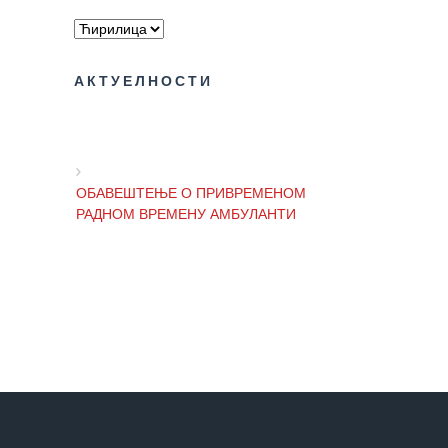
Служба
социјалне
медицине са
АКТУЕЛНОСТИ
информатиком
Служба за
правне,
економско-
ОБАВЕШТЕЊЕ О ПРИВРЕМЕНОМ
финансијске,
РАДНОМ ВРЕМЕНУ АМБУЛАНТИ
техничке и
друге сличне
послове
ОБАВЕШТЕЊЕ И ИЗВИЊЕЊЕ ЗБОГ
Информатор
ПРЕКИДА ТЕЛЕФОНСКИХ ЛИНИЈА
Финансије
/ јавне
ОБАВЕШТЕЊЕ о радном времену
набавке
Завода током празника
Квалитет