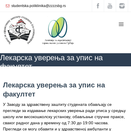
studentska.poliklinika@zzzzsbg.rs
Почетна
O
нама
Унутрашња
Лекарска уверења за упис на
организација
факултет
Руководство
Завода
ZZZZS Beograd
АКТУЕЛНОСТИ
Лекарска уверења за упис на
факултет
Лекарска уверења за упис на
Служба
факултет
опште
медицине
У Заводу за здравствену заштиту студената обављају се
прегледи за издавање лекарских уверења ради уписа у средњу
Служба за
школу или високошколску установу, обављање стручне праксе,
здравствену
сваког радног дана у времену од 7:30 до 19:00 часова.
заштиту
Прегледи се могу обавити и у здравственој амбуланти у
жена