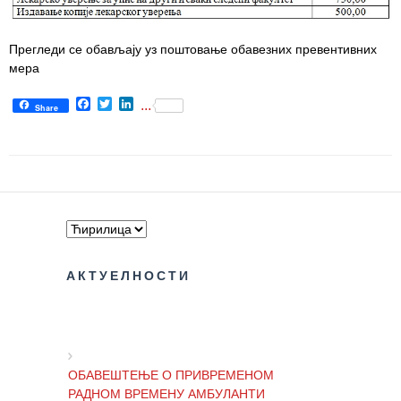
Служба
социјалне
Прегледи се обављају уз поштовање обавезних превентивних
медицине са
мера
информатиком
Facebook
Twitter
LinkedIn
...
Share
Служба за
правне,
економско-
финансијске,
техничке и
друге сличне
послове
Информатор
АКТУЕЛНОСТИ
Финансије
/ јавне
набавке
ОБАВЕШТЕЊЕ О ПРИВРЕМЕНОМ
Квалитет
РАДНОМ ВРЕМЕНУ АМБУЛАНТИ