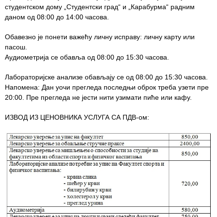
студентском дому „Студентски град“ и „Карабурма“ радним
даном од 08:00 до 14:00 часова.
Служба
стоматолошке
Обавезно је понети важећу личну исправу: личну карту или
здравствене
пасош.
заштите
Аудиометрија се обавља од 08:00 до 15:30 часова.
Служба за
Лабораторијске анализе обављају се од 08:00 до 15:30 часова.
специјалистичко
Напомена: Дан уочи прегледа последњи оброк треба узети пре
консултативну
20:00. Пре прегледа не јести нити узимати пиће или кафу.
делатност
ИЗВОД ИЗ ЦЕНОВНИКА УСЛУГА СА ПДВ-ом:
Служба за
унапређење
и очување
здравља
Служба за
медицинску
дијагностику
Стационар