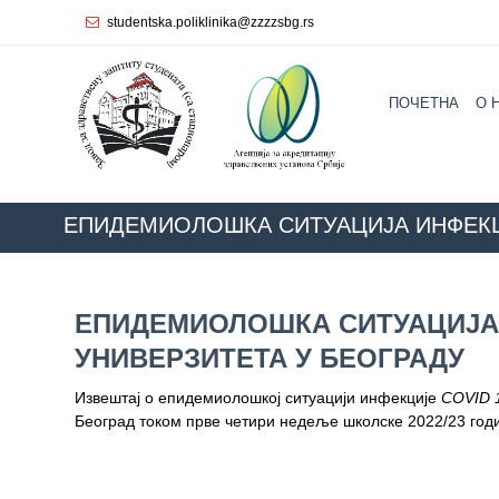
studentska.poliklinika@zzzzsbg.rs
Почетна
ПОЧЕТНА
O 
O
нама
Унутрашња
организација
ЕПИДЕМИОЛОШКА СИТУАЦИЈА ИНФЕКЦИ
Руководство
ZZZZS Beograd
COVID 19 - актуелне информациј
Завода
ЕПИДЕМИОЛОШКА СИТУАЦИЈА 
Служба
УНИВЕРЗИТЕТА У БЕОГРАДУ
опште
медицине
Извештај о епидемиолошкој ситуацији инфекције
COVID 
Београд током прве четири недеље школске 2022/23 годи
Служба за
здравствену
заштиту
жена