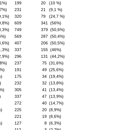
1%)
199
20 (10 %)
7%)
231
21 (9,1 %)
9,1%)
320
79 (24,7 %)
0,8%)
609
341 (56%)
3,3%)
749
379 (50,6%)
6%)
569
287 (50,4%)
4,6%)
407
206 (50,5%)
1,3%)
337
155 (46%)
2,9%)
296
131 (44,2%)
,8%)
237
75 (31,6%)
1%)
191
49 (25,6%)
%)
175
34 (19,4%)
)
232
32 (13,8%)
7%)
305
41 (13,4%)
)
337
47 (13,9%)
272
40 (14,7%)
%)
225
20 (8,9%)
221
19 (8,6%)
%)
127
8 (6,3%)
112
3 (2,7%)