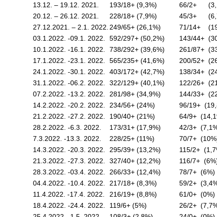
Завода
13.12. – 19.12. 2021.
193/18+ (9,3%)
66/2+ (3,
20.12. – 26.12. 2021.
228/18+ (7,9%)
45/3+ (6,
Приговори
27.12.2021. – 2.1. 2022.
249/65+ (26,1%)
71/14+ (1
пацијената
03.1.2022. -09.1. 2022.
592/297+ (50,2%)
143/44+ (3
10.1.2022. -16.1. 2022.
738/292+ (39,6%)
261/87+ (3
УСЛУГЕ
17.1.2022. -23.1. 2022.
565/235+ (41,6%)
200/52+ (2
24.1.2022. -30.1. 2022.
403/172+ (42,7%)
138/34+ (2
ПИТАЊА И
31.1.2022. -06.2. 2022.
322/129+ (40,1%)
122/26+ (2
ОДГОВОРИ
07.2.2022. -13.2. 2022.
281/98+ (34,9%)
144/33+ (2
14.2.2022. -20.2. 2022.
234/56+ (24%)
96/19+ (19
Заштита
права
21.2.2022. -27.2. 2022.
190/40+ (21%)
64/9+ (14,
пацијената
28.2.2022. -6.3. 2022.
173/31+ (17,9%)
42/3+ (7,1
7.3.2022. -13.3. 2022.
228/25+ (11%)
70/7+ (10%
Права и
14.3.2022. -20.3. 2022.
295/39+ (13,2%)
115/2+ (1,
дужности
21.3.2022. -27.3. 2022.
327/40+ (12,2%)
116/7+ (6%
пацијената
28.3.2022. -03.4. 2022.
266/33+ (12,4%)
78/7+ (6%)
04.4.2022. -10.4. 2022.
217/18+ (8,3%)
59/2+ (3,4
За особе са
11.4.2022. -17.4. 2022.
216/19+ (8,8%)
61/0+ (0%)
инвалидитетом
18.4.2022. -24.4. 2022.
119/6+ (5%)
26/2+ (7,7
25.4.2022. -1.5. 2022.
108/3+ (2,8%)
24/0+ (0%)