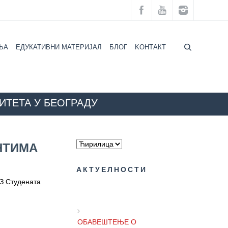
ЉА
ЕДУКАТИВНИ МАТЕРИЈАЛ
БЛОГ
KOНТАКТ
ИТЕТА У БЕОГРАДУ
VID 19 МЕЂУ СТУДЕНТИМА УНИВЕРЗИТЕТА У БЕОГРАДУ
НТИМА
АКТУЕЛНОСТИ
ЗЗ Студената
ОБАВЕШТЕЊЕ О
ПРИВРЕМЕНОМ РАДНОМ