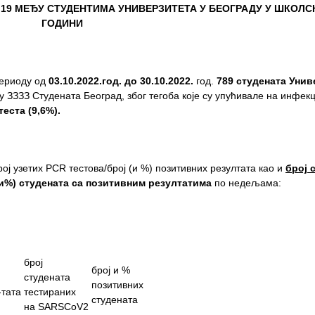
 19
МЕЂУ СТУДЕНТИМА УНИВЕРЗИТЕТА У БЕОГРАДУ
У ШКОЛСК
ГОДИНИ
периоду од
0
3
.
10
.202
2
.
год.
до
30
.
1
0.
2022.
год.
78
9
студен
ата Унив
у ЗЗЗЗ Студената Београд, због тегоба које су упућивале на инфекц
теста
(
9,6
%).
број узетих PCR тестова/број (и %) позитивних резултата као и
број 
и%
)
студената са позитивним резултатима
по недељама:
број
број и %
студената
позитивних
-тата
тестираних
студената
на SARSCoV2