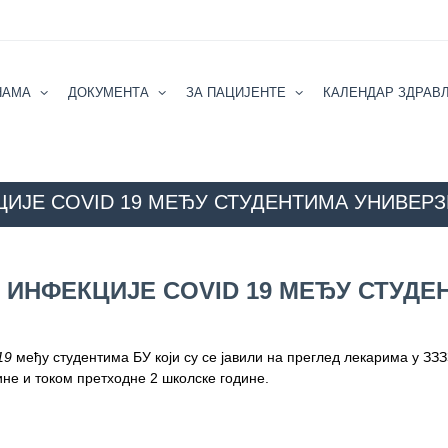
НАМА
ДОКУМЕНТА
ЗА ПАЦИЈЕНТЕ
КАЛЕНДАР ЗДРАВ
ЈЕ COVID 19 МЕЂУ СТУДЕНТИМА УНИВЕРЗ
е
АКТУЕЛНОСТИ
ЕПИДЕМИОЛОШКА СИТУАЦИЈА ИНФЕКЦИЈЕ CO
ИНФЕКЦИЈЕ COVID 19 МЕЂУ СТУДЕ
19
међу студентима БУ који су се јавили на преглед лекарима у ЗЗ
не и током претходне 2 школске године.