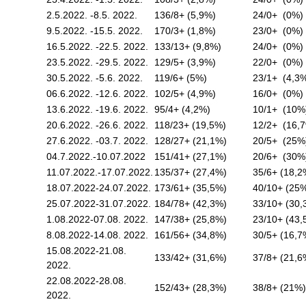
Изаберите
2.5.2022. -8.5. 2022.
136/8+ (5,9%)
24/0+ (0%)
лекара
9.5.2022. -15.5. 2022.
170/3+ (1,8%)
23/0+ (0%)
Прегледи
16.5.2022. -22.5. 2022.
133/13+ (9,8%)
24/0+ (0%)
за дом
23.5.2022. -29.5. 2022.
129/5+ (3,9%)
22/0+ (0%)
30.5.2022. -5.6. 2022.
119/6+ (5%)
23/1+ (4,3
Систематски
06.6.2022. -12.6. 2022.
102/5+ (4,9%)
16/0+ (0%)
прегледи
13.6.2022. -19.6. 2022.
95/4+ (4,2%)
10/1+ (10%
20.6.2022. -26.6. 2022.
118/23+ (19,5%)
12/2+ (16,
Лекарска
27.6.2022. -03.7. 2022.
128/27+ (21,1%)
20/5+ (25%
уверења
04.7.2022.-10.07.2022
151/41+ (27,1%)
20/6+ (30%
11.07.2022.-17.07.2022.
135/37+ (27,4%)
35/6+ (18,2
Календар
здравља
18.07.2022-24.07.2022.
173/61+ (35,5%)
40/10+ (25
25.07.2022-31.07.2022.
184/78+ (42,3%)
33/10+ (30,
ЕДУКАТИВНИ
1.08.2022-07.08. 2022.
147/38+ (25,8%)
23/10+ (43,
МАТЕРИЈАЛ
8.08.2022-14.08. 2022.
161/56+ (34,8%)
30/5+ (16,7
15.08.2022-21.08.
133/42+ (31,6%)
37/8+ (21,6
Блог
2022.
22.08.2022-28.08.
152/43+ (28,3%)
38/8+ (21%)
Koнтакт
2022.