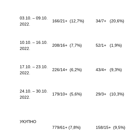
Служба
социјалне
03.10. – 09.10.
медицине са
166/21+ (12,7%)
34/7+ (20,6%)
2022.
информатиком
Служба за
10.10. – 16.10.
правне,
208/16+ (7,7%)
52/1+ (1,9%)
2022.
економско-
финансијске,
техничке и
17.10. – 23.10.
друге сличне
226/14+ (6,2%)
43/4+ (9,3%)
2022.
послове
Информатор
24.10. – 30.10.
179/10+ (5,6%)
29/3+ (10,3%)
2022.
Финансије
/ јавне
набавке
УКУПНО
Квалитет
779/61+ (7,8%)
158/15+ (9,5%)