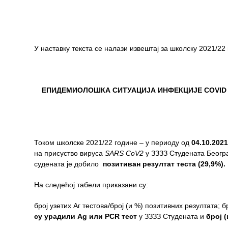
здравствене
заштите
Документа
У наставку текста се налази извештај за школску 2021/22 
ДОКУМЕНТА
ЗА
ЗАПОСЛЕНЕ
ЕПИДЕМИОЛОШКА СИТУАЦИЈА ИНФЕКЦИЈЕ
COVID
ОГЛАСИ И
КОНКУРСИ
Огласи и
Конкурси
Током школске 2021/22 године – у периоду од
0
4
.
10
.2021
– 2024
на присуство вируса
SARS CoV2
у ЗЗЗЗ Студената Београд
суденaта je добилo
позитиван резултат
теста
(29,9%).
Огласи и
Конкурси
На следећој табели приказани су:
– Архива
број узетих Аг тестова/број (и %) позитивних резултата; 
ЗА
су урадили Ag
или
PCR
тест
у ЗЗЗЗ Студената и
број
(
ПАЦИЈЕНТЕ