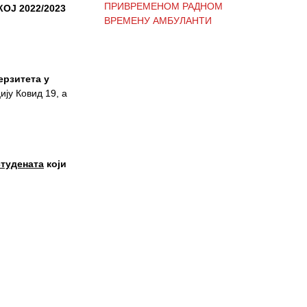
ОЈ 2022/2023
ВРЕМЕНУ АМБУЛАНТИ
ОБАВЕШТЕЊЕ И
ИЗВИЊЕЊЕ ЗБОГ
ерзитета у
ПРЕКИДА ТЕЛЕФОНСКИХ
ију Ковид 19, а
ЛИНИЈА
ОБАВЕШТЕЊЕ о радном
студената
који
времену Завода током
празника
ОБАВЕШТЕЊЕ о радном
времену током празника
ОБАВЕШТЕЊЕ о радном