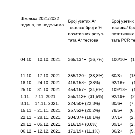
РАСПОРЕД
РАДА
Школска 2021/2022
Број узетих Аг
Број узети
ЛЕКАРА
година, по недељама
тестова/ број и %
тестова/ бр
позитивних резул-
позитивних 
ЗАКАЗИВАЊЕ
тата Аг тестова
тата PCR т
ПРЕГЛЕДА
КВАЛИТЕТ
04.10. – 10.10. 2021.
365/134+ (36,7%)
100/10+ (
РАДА
Показатељи
11.10. – 17.10. 2021.
355/120+ (33,8%)
60/8+ (13
квалитета
18.10. – 24.10. 2021.
416/158+ (38%)
92/16+ (1
25.10. – 31.10. 2021.
454/157+ (34,6%)
109/13+ (1
Задовољство
1.11. – 7.11. 2021.
355/112+ (31,5%)
92/19+ (2
запослених
8.11. – 14.11. 2021.
224/50+ (22,3%)
80/6+ (7,
15.11. – 21.11. 2021.
257/52+ (20,2%)
78/5+ (6,
Задовољство
22.11. – 28.11. 2021.
204/37+ (18,1%)
37/1+ (2,
корисника
29.11. – 05.12. 2021.
216/19+ (8,8%)
39/1+ (2,
06.12. – 12.12. 2021.
171/19+ (11,1%)
36/2+ (5,
Акредитација