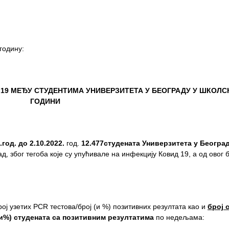
годину:
 19
МЕЂУ СТУДЕНТИМА УНИВЕРЗИТЕТА У БЕОГРАДУ
У ШКОЛСК
ГОДИНИ
.
год.
до
2
.
1
0.
2022.
год.
12.477
студен
a
та Универзитета у Београ
, због тегоба које су упућивале на инфекцију Ковид 19, а од овог 
број узетих PCR тестова/број (и %) позитивних резултата као и
број 
и%
)
студената са позитивним резултатима
по недељама: