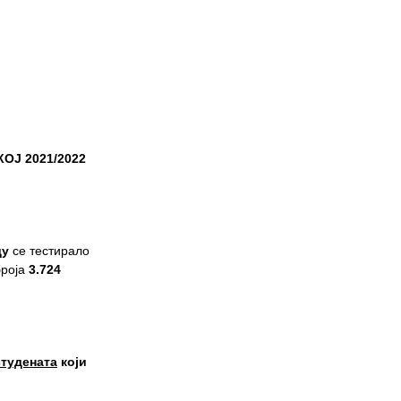
ОЈ 2021/2022
ду
се тестиралo
броја
3.724
студената
који