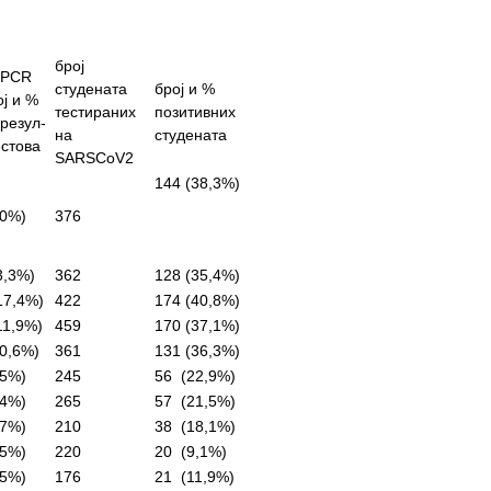
број
х PCR
студената
број и %
ој и %
тестираних
позитивних
резул-
на
студената
естова
SARSCoV2
144 (38,3%)
10%)
376
,3%)
362
128 (35,4%)
7,4%)
422
174 (40,8%)
1,9%)
459
170 (37,1%)
0,6%)
361
131 (36,3%)
5%)
245
56 (22,9%)
4%)
265
57 (21,5%)
7%)
210
38 (18,1%)
5%)
220
20 (9,1%)
5%)
176
21 (11,9%)