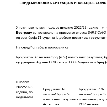
ЕПИДЕМИОЛОШКА СИТУАЦИЈА ИНФЕКЦИЈЕ
COVID
Служба
стоматолошке
здравствене
заштите
У току прве четири недеље школске 2022/23 године – у 
Београду
се тестиралo на присуство вируса
SARS CoV2
Служба за
од овог броја
76
судента је добило
позитиван резултат
специјалистичко
консултативну
На следећој табели приказани су:
делатност
број узетих Аг тестова/број (и %) позитивних резултата; 
Служба за
су урадили Ag
или
PCR
тест
у ЗЗЗЗ Студената и
број
(
унапређење
и очување
здравља
Школска
Служба за
2022/2023
медицинску
Број узетих Аг
Број узетих PCR
година, по
дијагностику
тестова/ број и %
тестова/ број и %
недељама
позитивних резул-тата
позитивних резул
Стационар
Аг тестова
PCR тестова