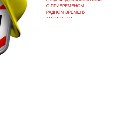
О ПРИВРЕМЕНОМ
РАДНОМ ВРЕМЕНУ
АМБУЛАНТИ
(Ћирилица) ОБАВЕШТЕЊЕ
И ИЗВИЊЕЊЕ ЗБОГ
ПРЕКИДА ТЕЛЕФОНСКИХ
ЛИНИЈА
(Ћирилица) ОБАВЕШТЕЊЕ
о радном времену Завода
током празника
(Ћирилица) ОБАВЕШТЕЊЕ
о радном времену током
празника