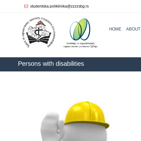
studentska.poliklinika@zzzzsbg.rs
Home
HOME
ABOUT
About
us
Internal
organization
Persons with disabilities
General
Practice
Department
for
Women’s
Health
Service
Dental
Care