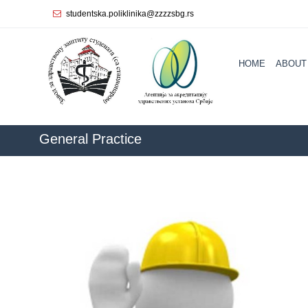
studentska.poliklinika@zzzzsbg.rs
Home
HOME
ABOUT
About
us
Internal
organization
General Practice
General
Practice
Department
for
Women’s
Health
Service
Dental
Care