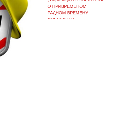
О ПРИВРЕМЕНОМ
РАДНОМ ВРЕМЕНУ
АМБУЛАНТИ
(Ћирилица) ОБАВЕШТЕЊЕ
И ИЗВИЊЕЊЕ ЗБОГ
ПРЕКИДА ТЕЛЕФОНСКИХ
ЛИНИЈА
(Ћирилица) ОБАВЕШТЕЊЕ
о радном времену Завода
током празника
(Ћирилица) ОБАВЕШТЕЊЕ
о радном времену током
празника