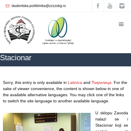
studentska.poliklinika@zzzzsbg.rs
Home
About
us
Internal
Stacionar
organization
General
Practice
ZZZZS Beograd
Stacionar
Sorry, this entry is only available in
Latinica
and
Ћирилица
. For the
Department
sake of viewer convenience, the content is shown below in one of
for
the available alternative languages. You may click one of the links
Women’s
to switch the site language to another available language.
Health
Service
U sklopu Zavoda
nalazi se i
Dental
Stacionar koji se
Care