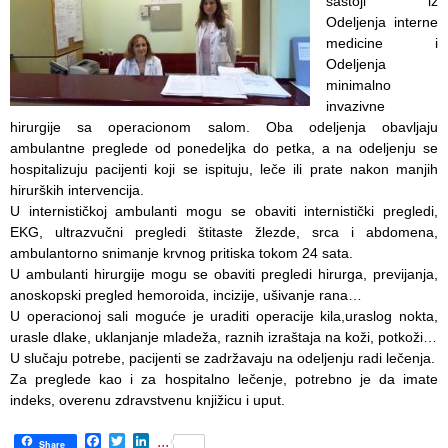
sastoji iz
Odelјenja interne
Department
medicine i
for
Odelјenja
Specialist
minimalno
consultation
invazivne
hirurgije sa operacionom salom.
Oba odelјenja obavlјaju
Department
ambulantne preglede od ponedelјka do petka, a na odelјenju se
for
hospitalizuju pacijenti koji se ispituju, leče ili prate nakon manjih
Healthcare
hirurških intervencija.
promotion
U internističkoj ambulanti mogu se obaviti internistički pregledi,
and
EKG, ultrazvučni pregledi štitaste žlezde, srca i abdomena,
prevention
ambulantorno snimanje krvnog pritiska tokom 24 sata.
U ambulanti hirurgije mogu se obaviti pregledi hirurga, previjanja,
Department
anoskopski pregled hemoroida, incizije, ušivanje rana…
for Medical
U operacionoj sali moguće je uraditi operacije kila,uraslog nokta,
diagnostics
urasle dlake, uklanjanje mladeža, raznih izraštaja na koži, potkoži…
U slučaju potrebe, pacijenti se zadržavaju na odelјenju radi lečenja.
Stacionar
Za preglede kao i za hospitalno lečenje, potrebno je da imate
indeks, overenu zdravstvenu knjižicu i uput.
Department
of
Facebook
Twitter
LinkedIn
...
Share