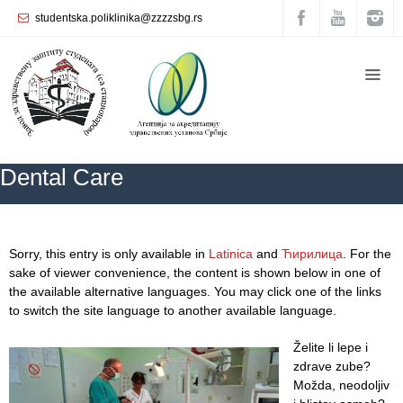
studentska.poliklinika@zzzzsbg.rs
Home
About
us
Internal
Dental Care
organization
General
Practice
ZZZZS Beograd
Dental Care
Sorry, this entry is only available in
Latinica
and
Ћирилица
. For the
Department
sake of viewer convenience, the content is shown below in one of
for
the available alternative languages. You may click one of the links
Women’s
to switch the site language to another available language.
Health
Service
Želite li lepe i
zdrave zube?
Dental
Možda, neodolјiv
Care