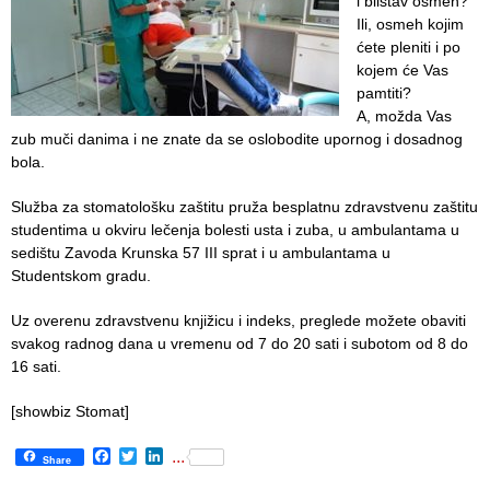
i blistav osmeh?
Ili, osmeh kojim
Department
ćete pleniti i po
for
kojem će Vas
Specialist
pamtiti?
consultation
A, možda Vas
zub muči danima i ne znate da se oslobodite upornog i dosadnog
Department
bola.
for
Healthcare
Služba za stomatološku zaštitu pruža besplatnu zdravstvenu zaštitu
promotion
studentima u okviru lečenja bolesti usta i zuba, u ambulantama u
and
sedištu Zavoda Krunska 57 III sprat i u ambulantama u
prevention
Studentskom gradu.
Department
Uz overenu zdravstvenu knjižicu i indeks, preglede možete obaviti
for Medical
svakog radnog dana u vremenu od 7 do 20 sati i subotom od 8 do
diagnostics
16 sati.
Stacionar
[showbiz Stomat]
Department
Facebook
Twitter
LinkedIn
...
Share
of