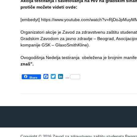
Akcija testiranja i savetovanja na HIV na gradskim šina
protiče možete videti ovde:
Department
for
[embedyt] https://www.youtube.com/watch?v=RjDoJpMuyM
Specialist
consultation
Organizatori akcije je Zavod za zdravstvenu zaštitu studenat
Gradskim Zavodom za javno zdravlje – Beograd, Asocijacij
Department
kompanije GSK – GlaxoSmithKline).
for
Healthcare
Ovogodišnja Nedelja testiranja obeležena je brojnim manif
promotion
znaš”.
and
prevention
Facebook
Twitter
LinkedIn
...
Share
Department
for Medical
diagnostics
Stacionar
Department
of
Copyright © 2016 Zavod za zdravstvenu zaštitu studenata Beograd.