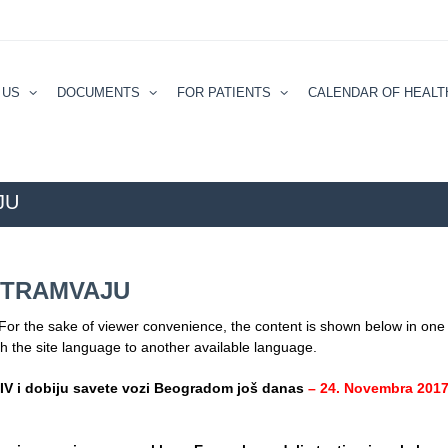
 US
DOCUMENTS
FOR PATIENTS
CALENDAR ОF HEALT
JU
ZZZZS Beo
U TRAMVAJU
 For the sake of viewer convenience, the content is shown below in one 
ch the site language to another available language.
 HIV i dobiju savete vozi Beogradom još danas
– 24. Novembra 2017