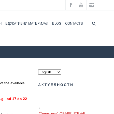
H
ЕДУКАТИВНИ МАТЕРИЈАЛ
BLOG
CONTACTS
grad
NEWS
(Latinica) TESTIRANJE NA HIV U TRAMVAJU
of the available
АКТУЕЛНОСТИ
.g. od 17 do 22
(Ћирилица) ОБАВЕШТЕЊЕ