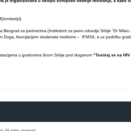
ma je organizovana u sklopu Evropske nedelje testiranja, a kako ce
M[/embedyt]
a Beograd sa partnerima (Institutom za javno zdravlje Srbije “Dr Milan 
om Duga, Asocijacijom studenata medicine – IFMSA, a uz podršku grad
estacijama u gradovima širom Srbije pod sloganom
“Testiraj se na HIV 
 All rights reserved.