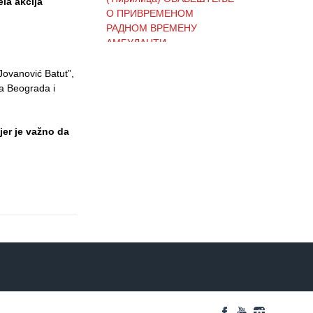
la akcija
О ПРИВРЕМЕНОМ
РАДНОМ ВРЕМЕНУ
АМБУЛАНТИ
Jovanović Batut”,
a Beograda i
(Ћирилица) ОБАВЕШТЕЊЕ
И ИЗВИЊЕЊЕ ЗБОГ
ПРЕКИДА ТЕЛЕФОНСКИХ
jer je važno da
ЛИНИЈА
(Ћирилица) ОБАВЕШТЕЊЕ
о радном времену Завода
током празника
(Ћирилица) ОБАВЕШТЕЊЕ
о радном времену током
празника