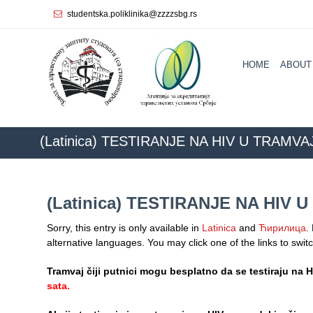
studentska.poliklinika@zzzzsbg.rs
Home
HOME
ABOUT
About
us
Internal
organization
(Latinica) TESTIRANJE NA HIV U TRAMVA
General
Practice
(Latinica) TESTIRANJE NA HIV 
Department
for
Sorry, this entry is only available in
Latinica
and
Ћирилица
.
Women’s
alternative languages. You may click one of the links to swit
Health
Service
Tramvaj čiji putnici mogu besplatno da se testiraju na
sata.
Dental
Care