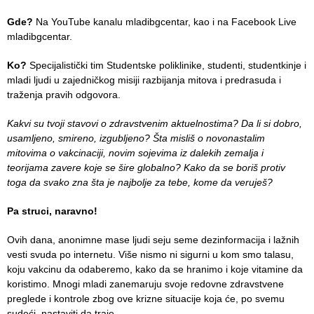
Informatics
in Health
Gde?
Na YouTube kanalu
mladibgcentar
, kao i na Facebook Live
system
mladibgcentar.
Ko?
Specijalistički tim Studentske poliklinike, studenti, studentkinje i
Department
mladi ljudi u zajedničkog misiji razbijanja mitova i predrasuda i
for Legal,
traženja pravih odgovora.
Accounting,
Technical
Kakvi su tvoji stavovi o zdravstvenim aktuelnostima? Da li si dobro,
and other
usamljeno, smireno, izgubljeno? Šta misliš o novonastalim
similar
mitovima o vakcinaciji, novim sojevima iz dalekih zemalja i
activities
teorijama zavere koje se šire globalno? Kako da se boriš protiv
toga da svako zna šta je najbolje za tebe, kome da veruješ?
Informer
Pa struci, naravno!
Финансије
/ јавне
Ovih dana, anonimne mase ljudi seju seme dezinformacija i lažnih
набавке
vesti svuda po internetu. Više nismo ni sigurni u kom smo talasu,
koju vakcinu da odaberemo, kako da se hranimo i koje vitamine da
The
koristimo. Mnogi mladi zanemaruju svoje redovne zdravstvene
quality
preglede i kontrole zbog ove krizne situacije koja će, po svemu
of
sudeći, nastaviti da traje.