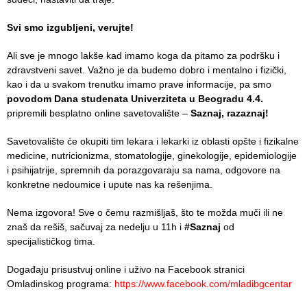
health
care
Svi smo izgubljeni, verujte!
Documents
Ali sve je mnogo lakše kad imamo koga da pitamo za podršku i
zdravstveni savet. Važno je da budemo dobro i mentalno i fizički,
FOR
kao i da u svakom trenutku imamo prave informacije, pa smo
PATIENTS
povodom Dana studenata Univerziteta u Beogradu 4.4.
pripremili besplatno online savetovalište –
Saznaj, razaznaj!
SCHEDULE
OF OUR
Savetovalište će okupiti tim lekara i lekarki iz oblasti opšte i fizikalne
DOCTORS
medicine, nutricionizma, stomatologije, ginekologije, epidemiologije
i psihijatrije, spremnih da porazgovaraju sa nama, odgovore na
Schedule
konkretne nedoumice i upute nas ka rešenjima.
appointment
Nema izgovora! Sve o čemu razmišljaš, što te možda muči ili ne
Menu
znaš da rešiš, sačuvaj za nedelju u 11h i
#Saznaj
od
Item
specijalističkog tima.
FAQ
Događaju prisustvuj online i uživo na Facebook stranici
Omladinskog programa:
https://www.facebook.com/mladibgcentar
Patients’
Rights