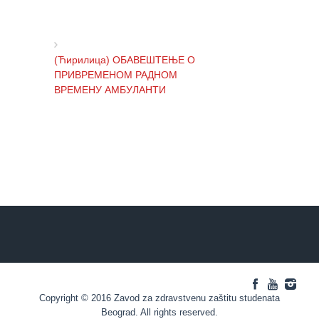
Regular
check-
ups
(Ћирилица) ОБАВЕШТЕЊЕ О
Medical
ПРИВРЕМЕНОМ РАДНОМ
certificates
ВРЕМЕНУ АМБУЛАНТИ
CALENDAR
ОF HEALTH
(Ћирилица) ОБАВЕШТЕЊЕ И
ЕДУКАТИВНИ
ИЗВИЊЕЊЕ ЗБОГ ПРЕКИДА
МАТЕРИЈАЛ
ТЕЛЕФОНСКИХ ЛИНИЈА
BLOG
(Ћирилица) ОБАВЕШТЕЊЕ о
CONTACTS
радном времену Завода током
празника
Copyright © 2016 Zavod za zdravstvenu zaštitu studenata
(Ћирилица) ОБАВЕШТЕЊЕ о
Beograd. All rights reserved.