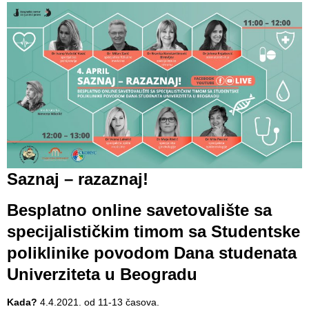
Department
for
Specialist
consultation
Department
for
Healthcare
promotion
and
prevention
Saznaj – razaznaj!
Department
Besplatno online savetovalište sa
for Medical
specijalističkim timom sa Studentske
diagnostics
poliklinike povodom Dana studenata
Stacionar
Univerziteta u Beogradu
Department
of
Kada?
4.4.2021. od 11-13 časova.