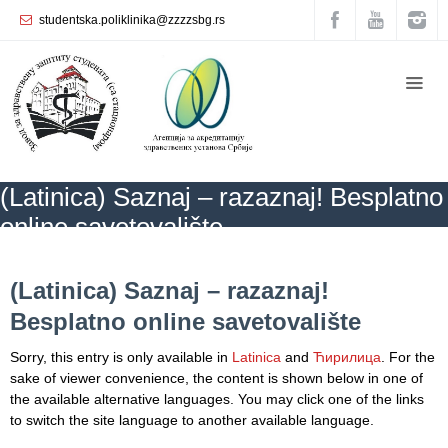
studentska.poliklinika@zzzzsbg.rs
Home
About
us
Internal
(Latinica) Saznaj – razaznaj! Besplatno
organization
online savetovalište
General
Practice
ZZZZS Beograd
NEWS
(Latinica) Saznaj – razaznaj! Besplatno online
savetovalište
(Latinica) Saznaj – razaznaj!
Department
Besplatno online savetovalište
for
Women’s
Sorry, this entry is only available in
Latinica
and
Ћирилица
. For the
Health
sake of viewer convenience, the content is shown below in one of
Service
the available alternative languages. You may click one of the links
to switch the site language to another available language.
Dental
Care