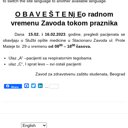
to switch the site language to another available language.
Department
O B A V E Š T E Nј E
o radnom
for
vremenu Zavoda tokom praznika
Specialist
consultation
Dana
1
5.0
2
. i
16
.0
2
.202
3
. godine, pregledi pacijenata se
obavlјaju u Službi opšte medicine u Stacionaru Zavoda ul. Prote
Department
00
00
Mateje br. 29 u vremenu
od 08
–
18
časova.
for
Healthcare
Ulaz „A“ –pacijenti sa respiratornim tegobama
promotion
ulaz „C“, I sprat levo – svi ostali pacijenti
and
prevention
Zavod za zdravstvenu zaštitu studenata, Beograd
Department
Facebook
Twitter
LinkedIn
...
Share
for Medical
diagnostics
Stacionar
Department
of