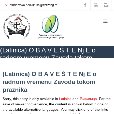
studentska.poliklinika@zzzzsbg.rs
Home
About
us
Internal
(Latinica) O B A V E Š T E Nј E o
organization
radnom vremenu Zavoda tokom
General
praznika
Practice
ZZZZS Beograd
NEWS
(Latinica) O B A V E Š T E Nј E o radnom vremenu
Zavoda tokom praznika
(Latinica) O B A V E Š T E Nј E o
Department
radnom vremenu Zavoda tokom
for
Women’s
praznika
Health
Service
Sorry, this entry is only available in
Latinica
and
Ћирилица
. For the
sake of viewer convenience, the content is shown below in one of
Dental
the available alternative languages. You may click one of the links
Care