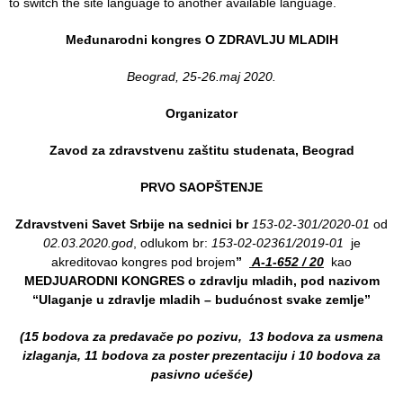
to switch the site language to another available language.
Department
Međunarodni kongres O ZDRAVLJU MLADIH
for
Specialist
Beograd, 25-26.maj 2020.
consultation
Organizator
Department
for
Zavod za zdravstvenu za
štitu studenata
, Beograd
Healthcare
promotion
PRVO SAOPŠTENJE
and
prevention
Zdravstveni Savet Srbije na sednici br
153-02-301/2020-01
od
02.03.2020.god
, odlukom br:
153-02-02361/2019-01
je
Department
akreditovao kongres pod brojem
”
A-1-652 / 20
kao
for Medical
MEDJUARODNI KONGRES o zdravlju mladih, pod nazivom
diagnostics
“Ulaganje u zdravlje mladih – budućnost svake zemlje”
Stacionar
(15 bodova za predavače po pozivu, 13 bodova za usmena
izlaganja,
11 bodova za poster prezentaciju i 10 bodova za
Department
pasivno ućešće)
of