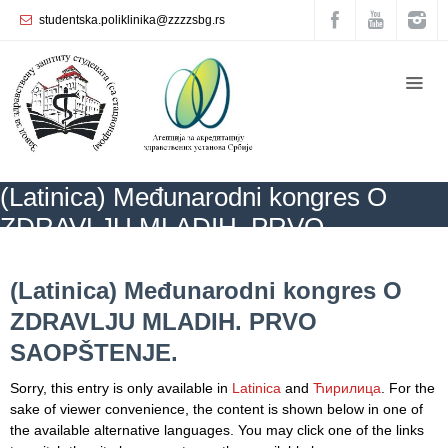
studentska.poliklinika@zzzzsbg.rs
Home
About
us
Internal
(Latinica) Međunarodni kongres O
organization
ZDRAVLJU MLADIH. PRVO
General
SAOPŠTENJE.
Practice
ZZZZS Beograd
NEWS
(Latinica) Međunarodni kongres O ZDRAVLJU
MLADIH. PRVO SAOPŠTENJE.
(Latinica) Međunarodni kongres O
Department
ZDRAVLJU MLADIH. PRVO
for
Women’s
SAOPŠTENJE.
Health
Service
Sorry, this entry is only available in
Latinica
and
Ћирилица
. For the
sake of viewer convenience, the content is shown below in one of
Dental
the available alternative languages. You may click one of the links
Care