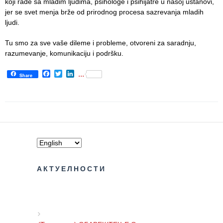
koji rade sa mladim ljudima, psihologe i psihijatre u našoj ustanovi,
Informatics
jer se svet menja brže od prirodnog procesa sazrevanja mladih
in Health
ljudi.
system
Tu smo za sve vaše dileme i probleme, otvoreni za saradnju,
Department
razumevanje, komunikaciju i podršku.
for Legal,
Accounting,
Facebook
Twitter
LinkedIn
...
Share
Technical
and other
similar
activities
Informer
Финансије
/ јавне
АКТУЕЛНОСТИ
набавке
The
quality
of