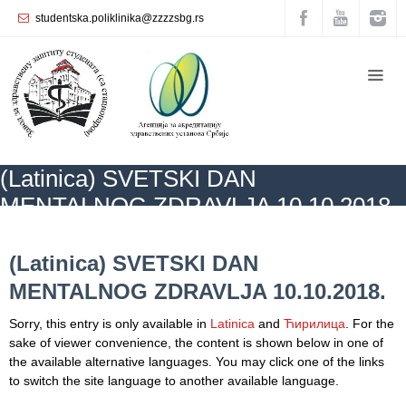
studentska.poliklinika@zzzzsbg.rs
Home
About
us
Internal
(Latinica) SVETSKI DAN
organization
MENTALNOG ZDRAVLJA 10.10.2018.
General
Practice
ZZZZS Beograd
CALENDAR ОF HEALTH
NEWS
(Latinica) SVETSKI
DAN MENTALNOG ZDRAVLJA 10.10.2018.
(Latinica) SVETSKI DAN
Department
MENTALNOG ZDRAVLJA 10.10.2018.
for
Women’s
Sorry, this entry is only available in
Latinica
and
Ћирилица
. For the
Health
sake of viewer convenience, the content is shown below in one of
Service
the available alternative languages. You may click one of the links
to switch the site language to another available language.
Dental
Care