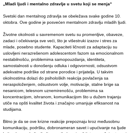
„Mladi ljudi i mentalno zdravlje u svetu koji se menja“
Department
Svetski dan mentalnog zdravlja se obeležava svake godine 10.
for
oktobra. Ove godine je posvećen mentalnom zdravlju mladih ljudi.
Specialist
consultation
Životne okolnosti u savremenom svetu su promenljive, obaveze,
zadaci i očekivanja sve veći, što je višestruki izazov i stres za
Department
mlade, posebno studente. Kapaciteti ličnosti za adaptaciju su
for
uslovljeni nerazrešenom adolescentom fazom sa emocionalnom
Healthcare
nestabilnošću, problemima samopouzdanja, identiteta,
promotion
samostalnosti u donošenju odluka i odgovornosti, odsustvom
and
adekvatne podrške od strane porodice i prijatelja. U takvim
prevention
okolnostima dolazi do psiholoških reakcija povlačenja sa
neraspoloženjem, odsustvom volje, motivacije, stalne brige sa
Department
nesanicom, telesnom uznemirenošću, problemima sa
for Medical
koncentracijom, ishranom, komunikacijom što u dužem trajanju
diagnostics
utiče na opšti kvalitet života i značajno umanjuje efiksanost na
studijama.
Stacionar
Bitno je da se ove krizne reakcije prepoznaju kroz međusobnu
Department
komunikaciju, podršku, dobronameran savet i upućivanje na ljude
of