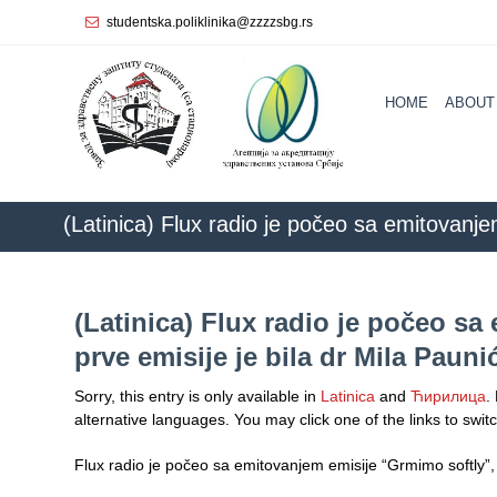
studentska.poliklinika@zzzzsbg.rs
Home
HOME
ABOUT
About
us
Internal
organization
(Latinica) Flux radio je počeo sa emitovanje
General
ZZZZS Beograd
NEWS
Beograd.
Practice
(Latinica) Flux radio je počeo sa
Department
prve emisije je bila dr Mila Paun
for
Women’s
Sorry, this entry is only available in
Latinica
and
Ћирилица
.
Health
alternative languages. You may click one of the links to swit
Service
Flux radio je počeo sa emitovanjem emisije “Grmimo softly”,
Dental
Care