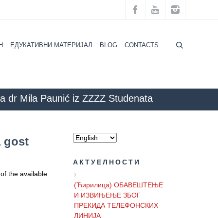
H
ЕДУКАТИВНИ МАТЕРИЈАЛ
BLOG
CONTACTS
ila dr Mila Paunić iz ZZZZ Studenata
(Ћирилица) ОБАВЕШТЕЊЕ
st prve emisije je bila dr Mila Paunić iz ZZZZ Studenata Beograd.
О ПРИВРЕМЕНОМ
РАДНОМ ВРЕМЕНУ
a gost
АМБУЛАНТИ
АКТУЕЛНОСТИ
of the available
(Ћирилица) ОБАВЕШТЕЊЕ
И ИЗВИЊЕЊЕ ЗБОГ
ПРЕКИДА ТЕЛЕФОНСКИХ
ЛИНИЈА