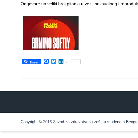
Odgovore na veliki broj pitanja u vezi seksualnog i reproduk
Department
for
Specialist
consultation
Department
for
Healthcare
Facebook
Twitter
LinkedIn
...
Share
promotion
and
prevention
Department
for Medical
diagnostics
Stacionar
Copyright © 2016 Zavod za zdravstvenu zaštitu studenata Beograd.
Department
of