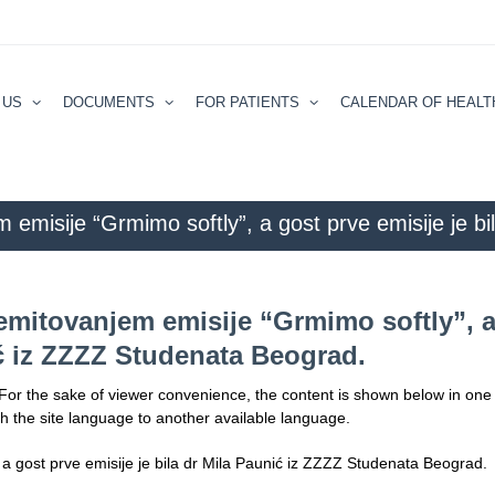
 US
DOCUMENTS
FOR PATIENTS
CALENDAR ОF HEALT
m emisije “Grmimo softly”, a gost prve emisije je b
(Latinica) Flux radio je počeo sa emitovanjem emisije “Grmimo softly”, a go
 emitovanjem emisije “Grmimo softly”, 
ić iz ZZZZ Studenata Beograd.
 For the sake of viewer convenience, the content is shown below in one 
ch the site language to another available language.
 a gost prve emisije je bila dr Mila Paunić iz ZZZZ Studenata Beograd.