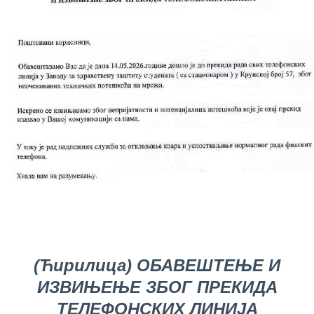
for Legal,
Accounting,
Technical
and other
similar
activities
Informer
Финансије
/ јавне
набавке
The
quality
of
health
care
Documents
(Ћирилица) ОБАВЕШТЕЊЕ И
FOR
ИЗВИЊЕЊЕ ЗБОГ ПРЕКИДА
PATIENTS
ТЕЛЕФОНСКИХ ЛИНИЈА