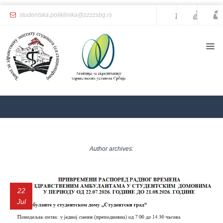
studentska.poliklinika@zzzzsbg.rs
Home
About
us
Internal
organization
General
Practice
ZZZZS Beograd
Archives
Department
for
Author archives:
Women’s
Health
Service
22
Dental
Care
Jul
Department