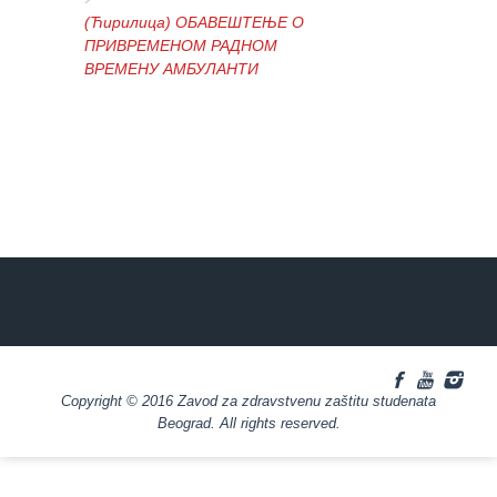
(Ћирилица) ОБАВЕШТЕЊЕ О
ПРИВРЕМЕНОМ РАДНОМ
ВРЕМЕНУ АМБУЛАНТИ
(Ћирилица) ОБАВЕШТЕЊЕ И
ИЗВИЊЕЊЕ ЗБОГ ПРЕКИДА
ТЕЛЕФОНСКИХ ЛИНИЈА
(Ћирилица) ОБАВЕШТЕЊЕ о
радном времену Завода током
празника
Copyright © 2016 Zavod za zdravstvenu zaštitu studenata
(Ћирилица) ОБАВЕШТЕЊЕ о
Beograd. All rights reserved.
радном времену током празника