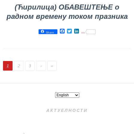
(Ћирилица) ОБАВЕШТЕЊЕ о
радном времену током празника
Facebook
Twitter
LinkedIn
...
Share
1
2
3
›
»
АКТУЕЛНОСТИ