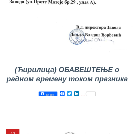
BLOG
CONTACTS
(Ћирилица) ОБАВЕШТЕЊЕ о
радном времену током празника
Facebook
Twitter
LinkedIn
...
Share
13