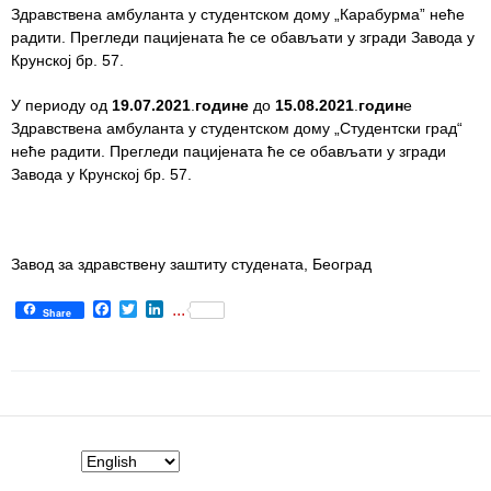
Здравствена амбуланта у студентском дому „Карабурма”
неће
радити. Прегледи пацијената ће се обављати у згради Завода у
Department
Крунској бр. 57.
for
Specialist
У периоду од
19
.07.2021
.
године
до
15
.08.2021
.
годин
е
consultation
Здравствена амбуланта у студентском дому „Студентски град“
неће радити. Прегледи пацијената ће се обављати у згради
Department
Завода у Крунској бр. 57.
for
Healthcare
promotion
and
Завод за здравствену заштиту студената, Београд
prevention
Facebook
Twitter
LinkedIn
...
Share
Department
for Medical
diagnostics
Stacionar
Department
of