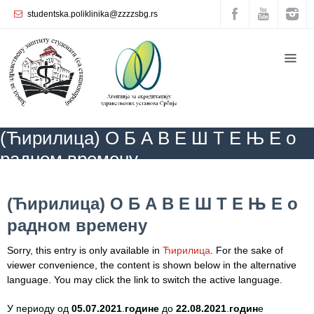
studentska.poliklinika@zzzzsbg.rs
Home
About
us
Internal
(Ћирилица) О Б А В Е Ш Т Е Њ Е о
organization
радном времену
General
Practice
ZZZZS Beograd
NEWS
(Ћирилица) О Б А В Е Ш Т Е Њ Е о радном
времену
(Ћирилица) О Б А В Е Ш Т Е Њ Е о
Department
радном времену
for
Women’s
Sorry, this entry is only available in
Ћирилица
. For the sake of
Health
viewer convenience, the content is shown below in the alternative
Service
language. You may click the link to switch the active language.
Dental
У периоду од
05.07.2021
.
године
до
22.08.2021
.
годин
е
Care