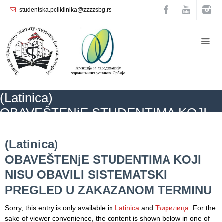
studentska.poliklinika@zzzzsbg.rs
Home
About
us
Internal
(Latinica)
organization
OBAVEŠTENјE STUDENTIMA KOJI
General
NISU OBAVILI SISTEMATSKI
Practice
ZZZZS Beograd
NEWS
(Latinica) OBAVEŠTENјE STUDENTIMA KOJI
NISU OBAVILI SISTEMATSKI PREGLED U ZAKAZANOM TERMINU
PREGLED U ZAKAZANOM TERMINU
(Latinica)
Department
OBAVEŠTENјE STUDENTIMA KOJI
for
Women’s
NISU OBAVILI SISTEMATSKI
Health
PREGLED U ZAKAZANOM TERMINU
Service
Sorry, this entry is only available in
Latinica
and
Ћирилица
. For the
Dental
sake of viewer convenience, the content is shown below in one of
Care