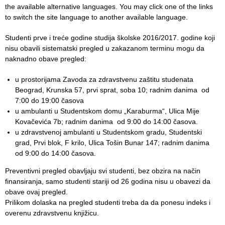
the available alternative languages. You may click one of the links
to switch the site language to another available language.
Department
for
Studenti prve i treće godine studija školske 2016/2017. godine koji
Specialist
nisu obavili sistematski pregled u zakazanom terminu mogu da
consultation
naknadno obave pregled:
Department
u prostorijama Zavoda za zdravstvenu zaštitu studenata
for
Beograd, Krunska 57, prvi sprat, soba 10; radnim danima od
Healthcare
7:00 do 19:00 časova
promotion
u ambulanti u Studentskom domu „Karaburma“, Ulica Mije
and
Kovačevića 7b; radnim danima od 9:00 do 14:00 časova.
prevention
u zdravstvenoj ambulanti u Studentskom gradu, Studentski
grad, Prvi blok, F krilo, Ulica Tošin Bunar 147; radnim danima
Department
od 9:00 do 14:00 časova.
for Medical
diagnostics
Preventivni pregled obavlјaju svi studenti, bez obzira na način
finansiranja, samo studenti stariji od 26 godina nisu u obavezi da
Stacionar
obave ovaj pregled.
Prilikom dolaska na pregled studenti treba da da ponesu indeks i
Department
overenu zdravstvenu knjižicu.
of