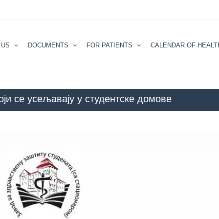
 US
DOCUMENTS
FOR PATIENTS
CALENDAR ОF HEALT
и се усељавају у студентске домове
ZZZZS Beograd
NEWS
(Ћирилица) ОБАВЕ