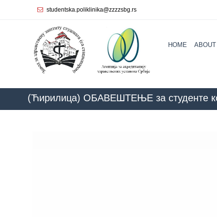
studentska.poliklinika@zzzzsbg.rs
Home
HOME
ABOUT
About
us
Internal
organization
(Ћирилица) ОБАВЕШТЕЊЕ за студенте кој
General
Practice
Department
for
Women’s
Health
Service
Dental
Care