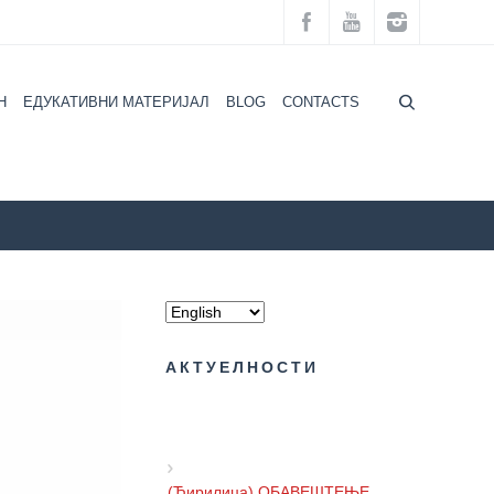
H
ЕДУКАТИВНИ МАТЕРИЈАЛ
BLOG
CONTACTS
ШТЕЊЕ за студенте који се усељавају у студентске домове
АКТУЕЛНОСТИ
(Ћирилица) ОБАВЕШТЕЊЕ