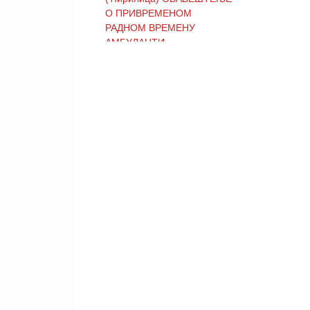
О ПРИВРЕМЕНОМ
РАДНОМ ВРЕМЕНУ
АМБУЛАНТИ
(Ћирилица) ОБАВЕШТЕЊЕ
И ИЗВИЊЕЊЕ ЗБОГ
ПРЕКИДА ТЕЛЕФОНСКИХ
ЛИНИЈА
(Ћирилица) ОБАВЕШТЕЊЕ
о радном времену Завода
током празника
(Ћирилица) ОБАВЕШТЕЊЕ
о радном времену током
празника